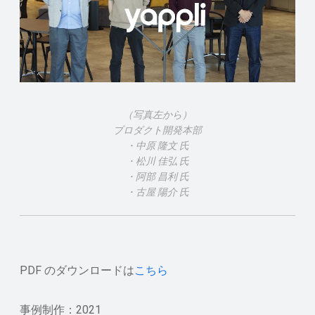
（写真左から）
プロダクト開発本部
・中原 隆文 氏
・松川 佳弘 氏
・阿部 昌利 氏
・古屋 陽介 氏
PDF のダウンロードは
こちら
事例制作：2021