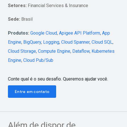
Setores:
Financial Services & Insurance
Sede:
Brasil
Produtos:
Google Cloud
,
Apigee API Platform
,
App
Engine
,
BigQuery
,
Logging
,
Cloud Spanner
,
Cloud SQL
,
Cloud Storage
,
Compute Engine
,
Dataflow
,
Kubernetes
Engine
,
Cloud Pub/Sub
Conte qual é o seu desafio. Queremos ajudar você.
Entre em contato
Além de dispor de