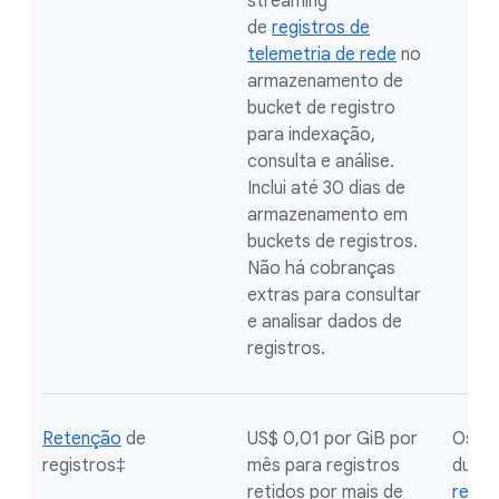
streaming
de
registros de
telemetria de rede
no
armazenamento de
bucket de registro
para indexação,
consulta e análise.
Inclui até 30 dias de
armazenamento em
buckets de registros.
Não há cobranças
extras para consultar
e analisar dados de
registros.
Retenção
de
US$ 0,01 por GiB por
Os re
registros‡
mês para registros
duran
retidos por mais de
reten