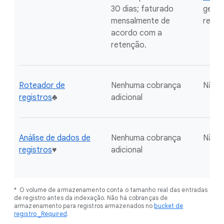
30 dias; faturado
geram
mensalmente de
reten
acordo com a
retenção.
Roteador de
Nenhuma cobrança
Não r
registros
♣
adicional
Análise de dados de
Nenhuma cobrança
Não r
registros
♥
adicional
* O volume de armazenamento conta o tamanho real das entradas
de registro antes da indexação. Não há cobranças de
armazenamento para registros armazenados no
bucket de
registro _Required
.