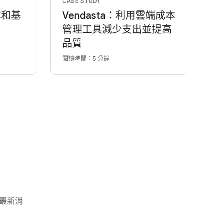
CASE STUDY
VI
本和基
Vendasta：利用雲端成本
瞭
作
管理工具減少支出並提高
G
品質
閱讀時間：5 分鐘
11
等最新消