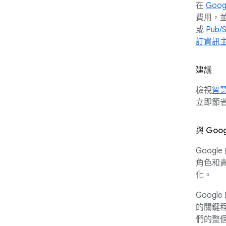
在
Goog
費用，
或
Pub/
訂資訊
建議
檢視
智
立即節
與 Goo
Goog
角色和
化。
Googl
的關鍵
們的整