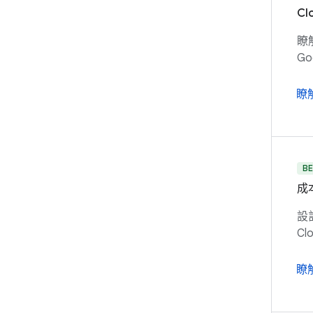
Cl
瞭解
G
瞭
BE
成
設
C
瞭