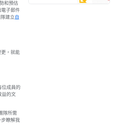
勢和預估
過電子郵件
屬團隊建立
自
變更，就能
述每位成員的
效益的文
s 團隊所需
一步瞭解我