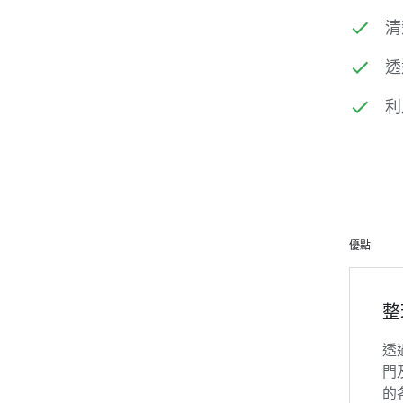
清
透
利
優點
整
透
門
的