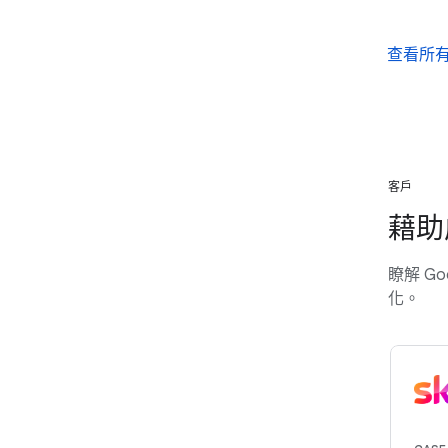
查看所
客戶
藉助
瞭解 G
化。