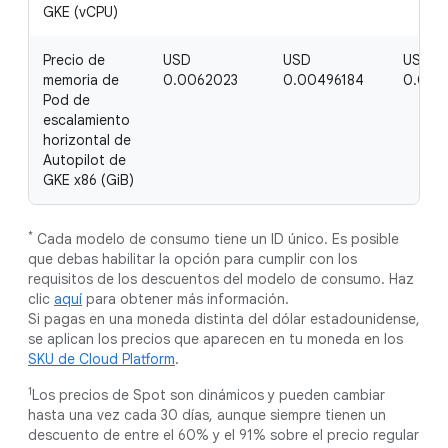
GKE (vCPU)
Precio de
USD
USD
USD
memoria de
0.0062023
0.00496184
0.003
Pod de
escalamiento
horizontal de
Autopilot de
GKE x86 (GiB)
*
Cada modelo de consumo tiene un ID único. Es posible
que debas habilitar la opción para cumplir con los
requisitos de los descuentos del modelo de consumo. Haz
clic
aquí
para obtener más información.
Si pagas en una moneda distinta del dólar estadounidense,
se aplican los precios que aparecen en tu moneda en los
SKU de Cloud Platform
.
1
Los precios de Spot son dinámicos y pueden cambiar
hasta una vez cada 30 días, aunque siempre tienen un
descuento de entre el 60% y el 91% sobre el precio regular