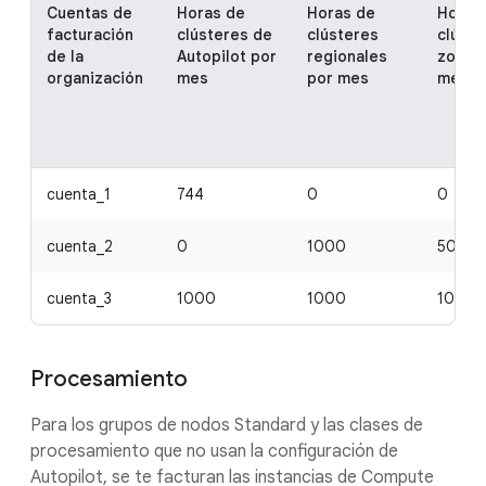
Cuentas de
Horas de
Horas de
Horas
facturación
clústeres de
clústeres
clúste
de la
Autopilot por
regionales
zonale
organización
mes
por mes
mes
cuenta_1
744
0
0
cuenta_2
0
1000
500
cuenta_3
1000
1000
1000
Procesamiento
Para los grupos de nodos Standard y las clases de
procesamiento que no usan la configuración de
Autopilot, se te facturan las instancias de Compute