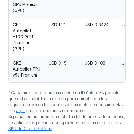
GPU Premium
(GPU)
GKE
USD 1.17
USD 0.8424
USD 0
Autopilot
H100 GPU
Premium
(GPU)
GKE
USD 0.15
USD 0.108
USD 0
Autopilot TPU
v5e Premium
*
Cada modelo de consumo tiene un ID único. Es posible
que debas habilitar la opción para cumplir con los
requisitos de los descuentos del modelo de consumo. Haz
clic
aquí
para obtener más información.
Si pagas en una moneda distinta del dólar estadounidense,
se aplican los precios que aparecen en tu moneda en los
SKU de Cloud Platform
.