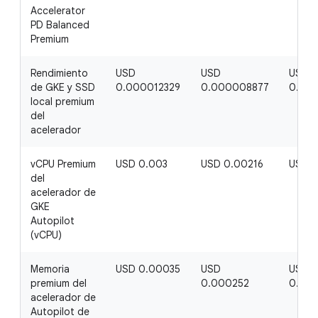
Accelerator
PD Balanced
Premium
Rendimiento
USD
USD
USD
de GKE y SSD
0.000012329
0.000008877
0.00
local premium
del
acelerador
vCPU Premium
USD 0.003
USD 0.00216
USD 0
del
acelerador de
GKE
Autopilot
(vCPU)
Memoria
USD 0.00035
USD
USD
premium del
0.000252
0.00
acelerador de
Autopilot de