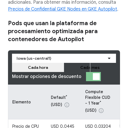
adicionales. Para obtener más información, consulta
Precios de Confidential GKE Nodes en GKE Autopilot
.
Pods que usan la plataforma de
procesamiento optimizada para
contenedores de Autopilot
Iowa (us-central1)
Cada hora
Cada mes
Mostrar opciones de descuento
Compute
Com
*
Default
Flexible CUD
Flex
Elemento
*
- 1 Year
- 3 
(USD)
info
(USD)
(US
info
Precio de CPU
USD 0.0445
USD 0.03204
USD