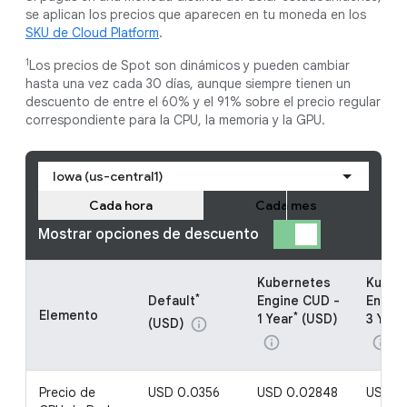
se aplican los precios que aparecen en tu moneda en los
SKU de Cloud Platform
.
1
Los precios de Spot son dinámicos y pueden cambiar
hasta una vez cada 30 días, aunque siempre tienen un
descuento de entre el 60% y el 91% sobre el precio regular
correspondiente para la CPU, la memoria y la GPU.
Iowa (us-central1)
Cada hora
Cada mes
Mostrar opciones de descuento
Kubernetes
Kuber
*
Default
Engine CUD -
Engin
Elemento
*
1 Year
(USD)
3 Year
(USD)
info
info
info
Precio de
USD 0.0356
USD 0.02848
USD 0