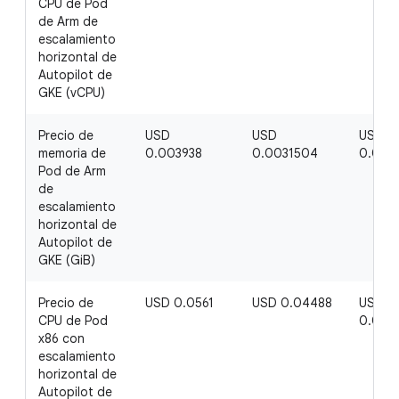
CPU de Pod
de Arm de
escalamiento
horizontal de
Autopilot de
GKE (vCPU)
Precio de
USD
USD
USD
memoria de
0.003938
0.0031504
0.002
Pod de Arm
de
escalamiento
horizontal de
Autopilot de
GKE (GiB)
Precio de
USD 0.0561
USD 0.04488
USD
CPU de Pod
0.030
x86 con
escalamiento
horizontal de
Autopilot de