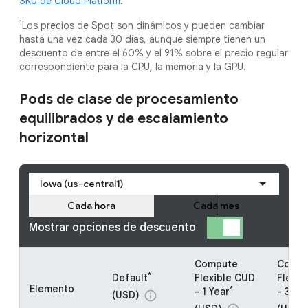
SKU de Cloud Platform
.
1
Los precios de Spot son dinámicos y pueden cambiar
hasta una vez cada 30 días, aunque siempre tienen un
descuento de entre el 60% y el 91% sobre el precio regular
correspondiente para la CPU, la memoria y la GPU.
Pods de clase de procesamiento
equilibrados y de escalamiento
horizontal
Iowa (us-central1)
Cada hora
Cada mes
Mostrar opciones de descuento
Compute
Compu
*
Default
Flexible CUD
Flexib
Elemento
*
- 1 Year
- 3 Ye
(USD)
info