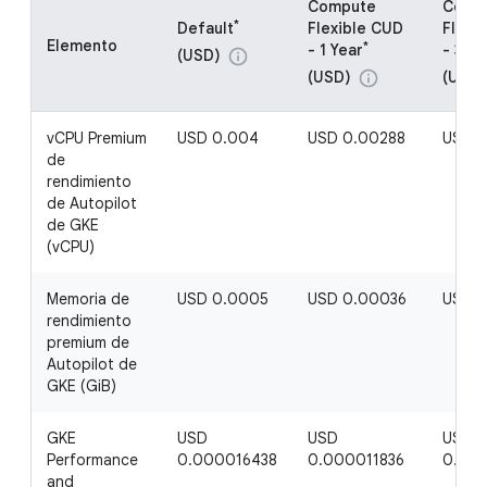
Compute
Comp
*
Default
Flexible CUD
Flexi
Elemento
*
- 1 Year
- 3 Ye
(USD)
info
(USD)
(USD)
info
vCPU Premium
USD 0.004
USD 0.00288
USD 0
de
rendimiento
de Autopilot
de GKE
(vCPU)
Memoria de
USD 0.0005
USD 0.00036
USD 
rendimiento
premium de
Autopilot de
GKE (GiB)
GKE
USD
USD
USD
Performance
0.000016438
0.000011836
0.00
and