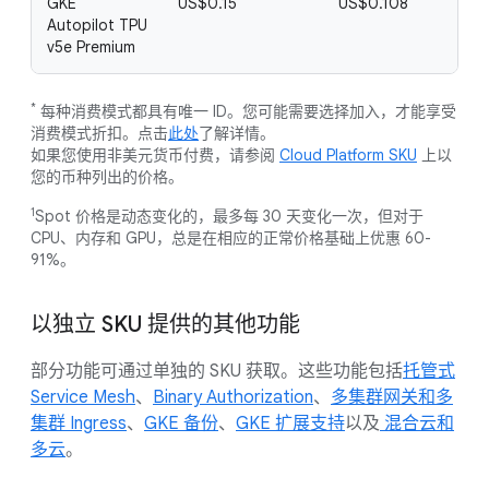
GKE
US$0.15
US$0.108
Autopilot TPU
v5e Premium
*
每种消费模式都具有唯一 ID。您可能需要选择加入，才能享受
消费模式折扣。点击
此处
了解详情。
如果您使用非美元货币付费，请参阅
Cloud Platform SKU
上以
您的币种列出的价格。
1
Spot 价格是动态变化的，最多每 30 天变化一次，但对于
CPU、内存和 GPU，总是在相应的正常价格基础上优惠 60-
91%。
以独立 SKU 提供的其他功能
部分功能可通过单独的 SKU 获取。这些功能包括
托管式
Service Mesh
、
Binary Authorization
、
多集群网关和多
集群 Ingress
、
GKE 备份
、
GKE 扩展支持
以及
混合云和
多云
。