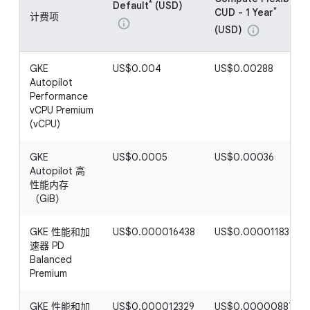
*
Default
(USD)
*
CUD - 1 Year
计费项
info
(USD)
info
GKE
US$0.004
US$0.00288
Autopilot
Performance
vCPU Premium
(vCPU)
GKE
US$0.0005
US$0.00036
Autopilot 高
性能内存
（GiB）
GKE 性能和加
US$0.000016438
US$0.000011836
速器 PD
Balanced
Premium
GKE 性能和加
US$0.000012329
US$0.000008877