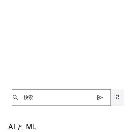
Google Cloud に関するトピッ
ク
クラウド コンピューティングの基礎と開始方法
について学びます。
お問い合わせ
料金を確認
search
send
AI と ML