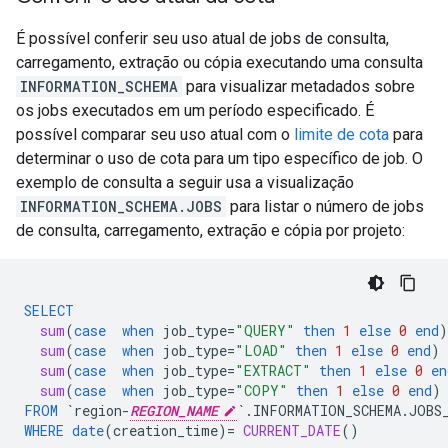
É possível conferir seu uso atual de jobs de consulta,
carregamento, extração ou cópia executando uma consulta
INFORMATION_SCHEMA
para visualizar metadados sobre
os jobs executados em um período especificado. É
possível comparar seu uso atual com o
limite de cota
para
determinar o uso de cota para um tipo específico de job. O
exemplo de consulta a seguir usa a visualização
INFORMATION_SCHEMA.JOBS
para listar o número de jobs
de consulta, carregamento, extração e cópia por projeto:
SELECT
sum
(
case
when
job_type
=
"QUERY"
then
1
else
0
end
)
sum
(
case
when
job_type
=
"LOAD"
then
1
else
0
end
)
sum
(
case
when
job_type
=
"EXTRACT"
then
1
else
0
en
sum
(
case
when
job_type
=
"COPY"
then
1
else
0
end
)
FROM
`region-
REGION_NAME
`
.
INFORMATION_SCHEMA
.
JOBS
WHERE
date
(
creation_time
)
=
CURRENT_DATE
()