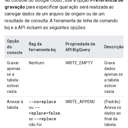
No console do Google Cloud , use a opção
Preferência de
gravação
para especificar qual ação será realizada ao
carregar dados de um arquivo de origem ou de um
resultado de consulta. A ferramenta de linha de comando
bq e a API incluem as seguintes opções:
Opção
flag da
Propriedade da
do
Descrição
ferramenta bq
API BigQuery
console
Gravar
Nenhum
WRITE_EMPTY
Grava
apenas
dados
se a
apenas se
tabela
a tabela
estiver
estiver
vazia
vazia.
--noreplace
Anexar à
WRITE_APPEND
(Padrão)
--
tabela
ou
Anexa os
replace=false
;
dados ao
--replace
se
final da
não for
tabela.