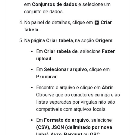
em
Conjuntos de dados
e selecione um
conjunto de dados.
No painel de detalhes, clique em
Criar
add_box
tabela
.
Na página
Criar tabela
, na seção
Origem
:
Em
Criar tabela de
, selecione
Fazer
upload
.
Em
Selecionar arquivo
, clique em
Procurar
.
Encontre o arquivo e clique em
Abrir
.
Observe que os caracteres curinga e as
listas separadas por vírgulas não são
compatíveis com arquivos locais.
Em
Formato do arquivo
, selecione
(CSV)
,
JSON (delimitado por nova
linha)
,
Avro
,
Parquet
ou
ORC
.