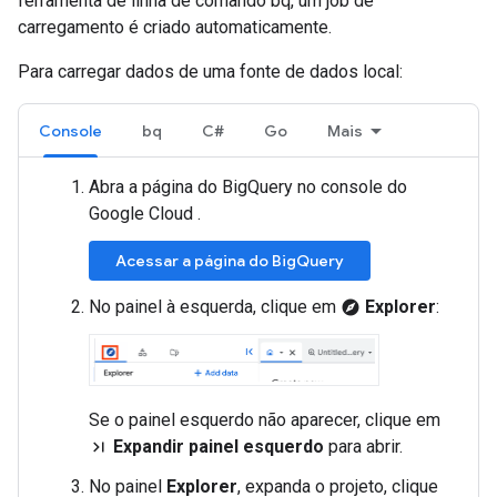
ferramenta de linha de comando bq, um job de
carregamento é criado automaticamente.
Para carregar dados de uma fonte de dados local:
Console
bq
C#
Go
Mais
Abra a página do BigQuery no console do
Google Cloud .
Acessar a página do BigQuery
No painel à esquerda, clique em
Explorer
:
explore
Se o painel esquerdo não aparecer, clique em
Expandir painel esquerdo
para abrir.
last_page
No painel
Explorer
, expanda o projeto, clique