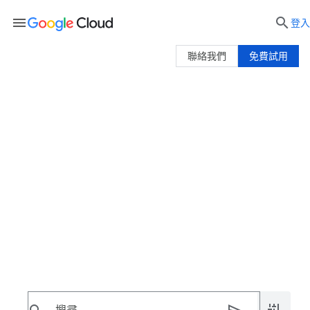
menu

登入
聯絡我們
免費試用
Google Cloud 主題
瞭解雲端運算的基本知識以及如何開始使用。
聯絡我們
查看定價