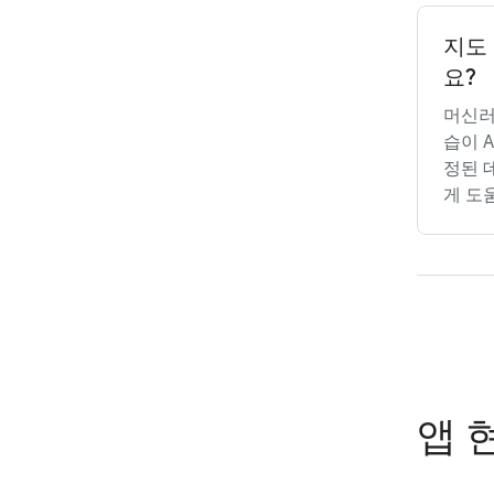
지도
요?
머신러
습이 A
정된 
게 도
앱 