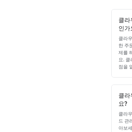
클라
인가
클라우
한 주
제를 
요. 
점을 
클라
요?
클라우
드 관
아보세