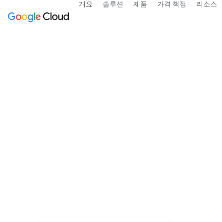
개요
솔루션
제품
가격 책정
리소스
Google Cloud 주
클라우드 컴퓨팅의 기본사항과 시작 방법을 알
문의하기
가격 보기