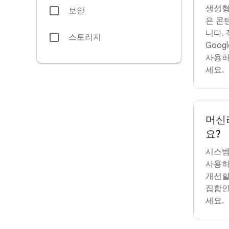
생성형
보안
은 콘
니다. 
스토리지
Goog
사용하
세요.
머신
요?
시스템
사용하
개선할
집합인
세요.