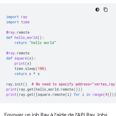
import
ray
import
time
@ray
.
remote
def
hello_world
():
return
"hello world"
@ray
.
remote
def
square
(
x
):
print
(
x
)
time
.
sleep
(
100
)
return
x
*
x
ray
.
init
()
# No need to specify address="vertex_ray
print
(
ray
.
get
(
hello_world
.
remote
()))
print
(
ray
.
get
([
square
.
remote
(
i
)
for
i
in
range
(
4
)])
Envoyer un job Ray à l'aide de l'API Ray Jobs