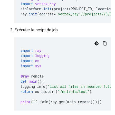
import
vertex_ray
aiplatform
.
init
(
project
=
PROJECT_ID
,
location
=
ray
.
init
(
address
=
'vertex_ray://projects/
{}
/lo
Exécuter le script de job
import
ray
import
logging
import
os
import
sys
@ray
.
remote
def
main
():
logging
.
info
(
"list all files in mounted folde
return
os
.
listdir
(
"/mnt/nfs/test"
)
print
(
''
.
join
(
ray
.
get
(
main
.
remote
())))