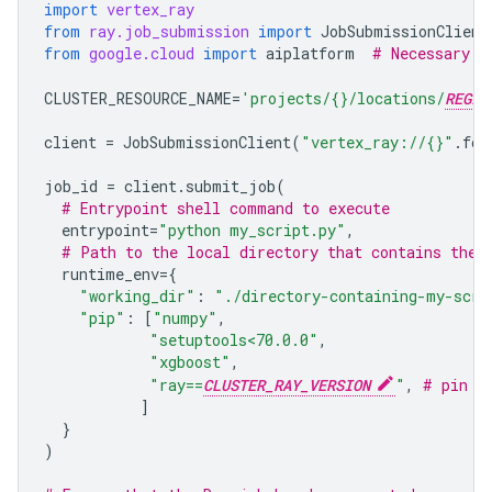
import
vertex_ray
from
ray.job_submission
import
JobSubmissionClient
from
google.cloud
import
aiplatform
# Necessary e
CLUSTER_RESOURCE_NAME
=
'projects/
{}
/locations/
REGIO
client
=
JobSubmissionClient
(
"vertex_ray://
{}
"
.
for
job_id
=
client
.
submit_job
(
# Entrypoint shell command to execute
entrypoint
=
"python my_script.py"
,
# Path to the local directory that contains the 
runtime_env
=
{
"working_dir"
:
"./directory-containing-my-scri
"pip"
:
[
"numpy"
,
"setuptools<70.0.0"
,
"xgboost"
,
"ray==
CLUSTER_RAY_VERSION
"
,
# pin t
]
}
)