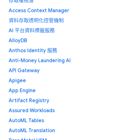
存取權核准
Access Context Manager
資料存取透明化控管機制
AI 平台資料標籤服務
AlloyDB
Anthos Identity 服務
Anti-Money Laundering AI
API Gateway
Apigee
App Engine
Artifact Registry
Assured Workloads
AutoML Tables
AutoML Translation