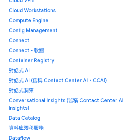
Cloud VPN
Cloud Workstations
Compute Engine
Config Management
Connect
Connect - 軟體
Container Registry
對話式 AI
對話式 AI (舊稱 Contact Center AI，CCAI)
對話式洞察
Conversational Insights (舊稱 Contact Center AI
Insights)
Data Catalog
資料庫遷移服務
Dataflow