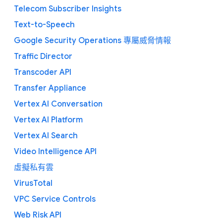
Telecom Subscriber Insights
Text-to-Speech
Google Security Operations 專屬威脅情報
Traffic Director
Transcoder API
Transfer Appliance
Vertex AI Conversation
Vertex AI Platform
Vertex AI Search
Video Intelligence API
虛擬私有雲
VirusTotal
VPC Service Controls
Web Risk API