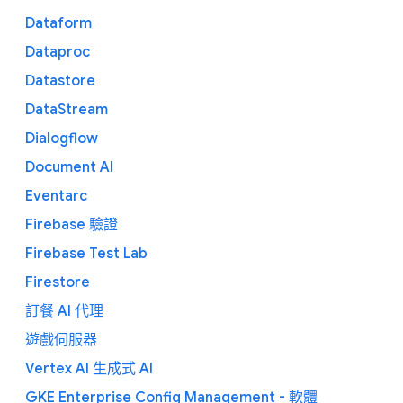
Dataform
Dataproc
Datastore
DataStream
Dialogflow
Document AI
Eventarc
Firebase 驗證
Firebase Test Lab
Firestore
訂餐 AI 代理
遊戲伺服器
Vertex AI 生成式 AI
GKE Enterprise Config Management - 軟體