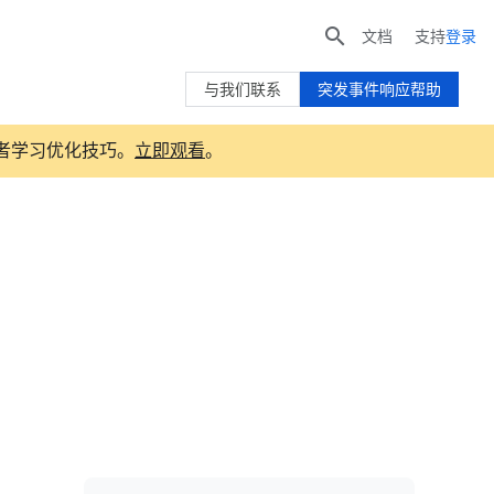

文档
支持
登录
与我们联系
突发事件响应帮助
T 领导者学习优化技巧。
立即观看
。