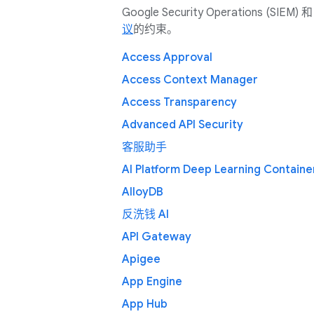
Google Security Operations (SIEM) 
议
的约束。
Access Approval
Access Context Manager
Access Transparency
Advanced API Security
客服助手
AI Platform Deep Learning Containe
AlloyDB
反洗钱 AI
API Gateway
Apigee
App Engine
App Hub