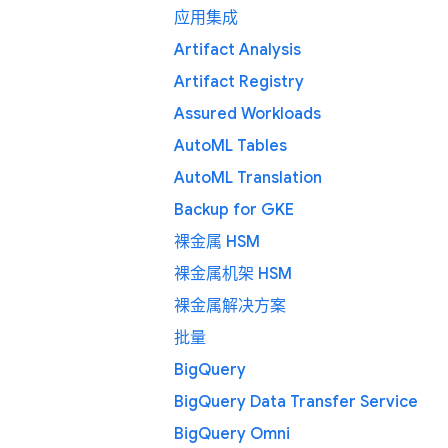
应用集成
Artifact Analysis
Artifact Registry
Assured Workloads
AutoML Tables
AutoML Translation
Backup for GKE
裸金属 HSM
裸金属机架 HSM
裸金属解决方案
批量
BigQuery
BigQuery Data Transfer Service
BigQuery Omni