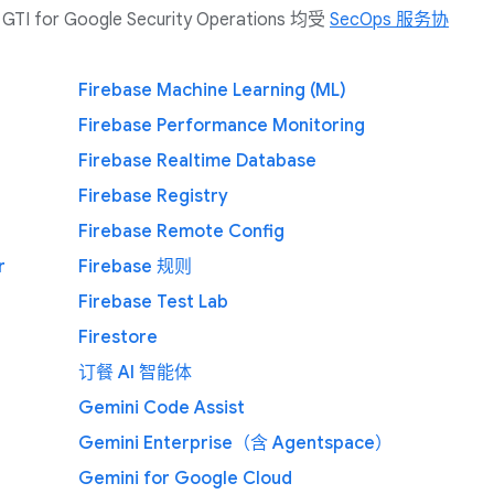
和 GTI for Google Security Operations 均受
SecOps 服务协
Firebase Machine Learning (ML)
Firebase Performance Monitoring
Firebase Realtime Database
Firebase Registry
Firebase Remote Config
r
Firebase 规则
Firebase Test Lab
Firestore
订餐 AI 智能体
Gemini Code Assist
Gemini Enterprise（含 Agentspace）
Gemini for Google Cloud