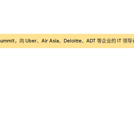
Summit，向 Uber、Air Asia、Deloitte、ADT 等企业的 I