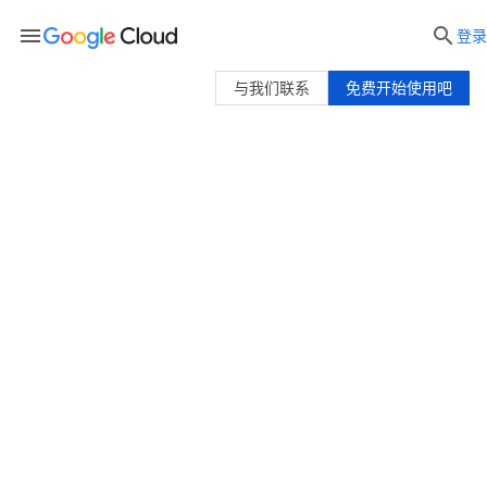
menu

登录
与我们联系
免费开始使用吧
Google Cloud 解决方案
浏览 Google Cloud 解决方案或访问我们的
解决
方案中心
，根据您的就绪状态来发现和部署解决
方案。
联系销售团队
访问解决方案中心