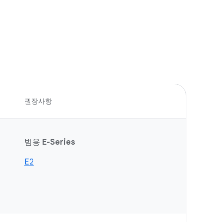
권장사항
범용
E-Series
E2