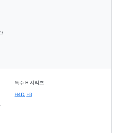
안
션
특수
H 시리즈
H4
D
,
H3
로