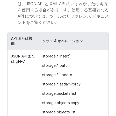
は、JSON API と XML API のいずれかまたは両方
を使用する場合があります。使用する基盤となる
API については、ツールのリファレンス ドキュメ
ントをご覧ください。
API または機
クラス A オペレーション
ク
能
1
JSON API また
storage.*.insert
st
は gRPC
storage.*.patch
st
storage.*.update
st
storage.*.setIamPolicy
st
storage.buckets.list
st
storage.objects.copy
オ
storage.objects.list
st