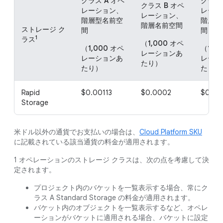
クラス A オペ
クラス 
クラス B オペ
レーション、
レーシ
レーション、
階層型名前空
階層型
階層名前空間
ストレージ ク
間
間
1
ラス
（1,000 オペ
（1,000 オペ
（1,0
レーションあ
レーションあ
レーシ
たり）
たり）
たり）
Rapid
$0.00113
$0.0002
$0.00
Storage
米ドル以外の通貨でお支払いの場合は、
Cloud Platform SKU
に記載されている該当通貨の料金が適用されます。
1 オペレーションのストレージ クラスは、次の点を考慮して決
定されます。
プロジェクト内のバケットを一覧表示する場合、常にク
ラス A Standard Storage の料金が適用されます。
バケット内のオブジェクトを一覧表示するなど、オペレ
ーションがバケットに適用される場合、バケットに設定