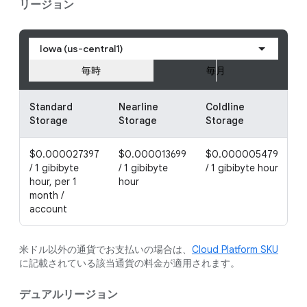
リージョン
Iowa (us-central1)
毎時
毎月
Standard
Nearline
Coldline
A
Storage
Storage
Storage
S
$0.000027397
$0.000013699
$0.000005479
$
/ 1 gibibyte
/ 1 gibibyte
/ 1 gibibyte hour
/ 
hour, per 1
hour
h
month /
account
米ドル以外の通貨でお支払いの場合は、
Cloud Platform SKU
に記載されている該当通貨の料金が適用されます。
デュアルリージョン