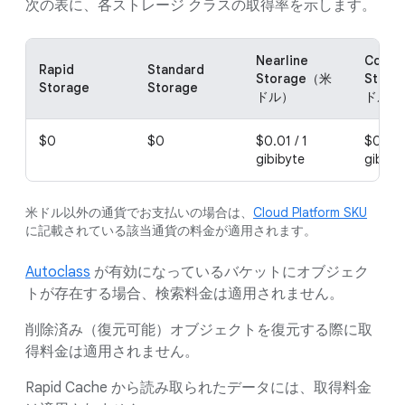
次の表に、各ストレージ クラスの取得率を示します。
Nearline
Coldli
Rapid
Standard
Storage（米
Stor
Storage
Storage
ドル）
ドル）
$0
$0
$0.01 / 1
$0.02 
gibibyte
gibiby
米ドル以外の通貨でお支払いの場合は、
Cloud Platform SKU
に記載されている該当通貨の料金が適用されます。
Autoclass
が有効になっているバケットにオブジェク
トが存在する場合、検索料金は適用されません。
削除済み（復元可能）オブジェクトを復元する際に取
得料金は適用されません。
Rapid Cache から読み取られたデータには、取得料金