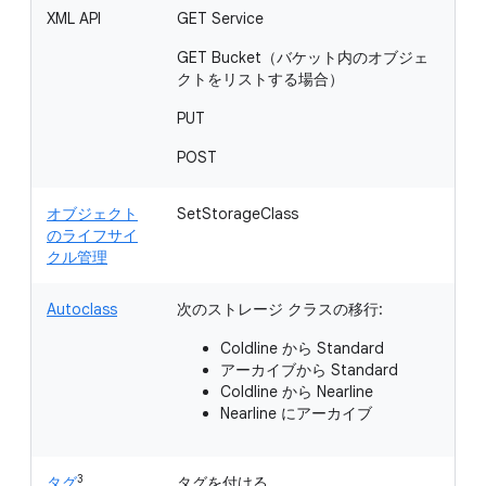
XML API
GET Service
G
る
GET Bucket（バケット内のオブジェ
ト
クトをリストする場合）
合
PUT
G
POST
H
オブジェクト
SetStorageClass
のライフサイ
クル管理
Autoclass
次のストレージ クラスの移行:
Coldline から Standard
アーカイブから Standard
Coldline から Nearline
Nearline にアーカイブ
3
タグ
タグを付ける
バ