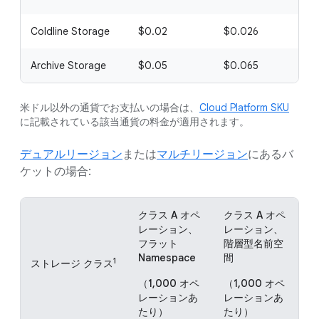
Coldline Storage
$0.02
$0.026
$
Archive Storage
$0.05
$0.065
$
米ドル以外の通貨でお支払いの場合は、
Cloud Platform SKU
に記載されている該当通貨の料金が適用されます。
デュアルリージョン
または
マルチリージョン
にあるバ
ケットの場合:
クラス A オペ
クラス A オペ
ク
レーション、
レーション、
レ
フラット
階層型名前空
フ
Namespace
間
前
1
ストレージ クラス
（1,000 オペ
（1,000 オペ
（
レーションあ
レーションあ
レ
たり）
たり）
た