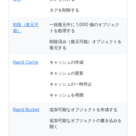
示
タグを削除する
削除（復元可
一括復元中に 1,000 個のオブジェク
削
能）
トを処理する
を
削除済み（復元可能）オブジェクトを
復元する
Rapid Cache
キャッシュの作成
キ
キャッシュの更新
リ
キャッシュの一時停止
キャッシュを再開
Rapid Bucket
追加可能なオブジェクトを作成する
読
ト
追加可能なオブジェクトの書き込みを
開く