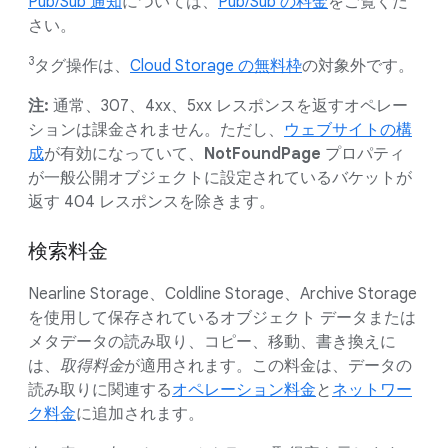
Pub/Sub 通知
については、
Pub/Sub の料金
をご覧くだ
さい。
3
タグ操作は、
Cloud Storage の無料枠
の対象外です。
注:
通常、307、4xx、5xx レスポンスを返すオペレー
ションは課金されません。ただし、
ウェブサイトの構
成
が有効になっていて、
NotFoundPage
プロパティ
が一般公開オブジェクトに設定されているバケットが
返す 404 レスポンスを除きます。
検索料金
Nearline Storage、Coldline Storage、Archive Storage
を使用して保存されているオブジェクト データまたは
メタデータの読み取り、コピー、移動、書き換えに
は、
取得料金
が適用されます。この料金は、データの
読み取りに関連する
オペレーション料金
と
ネットワー
ク料金
に追加されます。