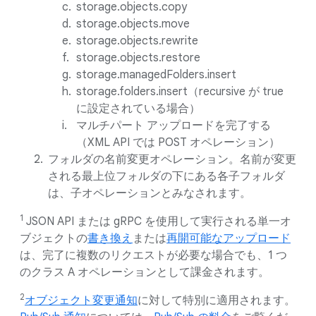
storage.objects.copy
storage.objects.move
storage.objects.rewrite
storage.objects.restore
storage.managedFolders.insert
storage.folders.insert（recursive が true
に設定されている場合）
マルチパート アップロードを完了する
（XML API では POST オペレーション）
フォルダの名前変更オペレーション。名前が変更
される最上位フォルダの下にある各子フォルダ
は、子オペレーションとみなされます。
1
JSON API または gRPC を使用して実行される単一オ
ブジェクトの
書き換え
または
再開可能なアップロード
は、完了に複数のリクエストが必要な場合でも、1 つ
のクラス A オペレーションとして課金されます。
2
オブジェクト変更通知
に対して特別に適用されます。