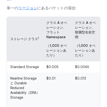
単一の
リージョン
にあるバケットの場合:
クラス A オペ
クラス A オペ
ク
レーション、
レーション、
レ
フラット
階層型名前空
フ
Namespace
間
前
1
ストレージ クラス
（1,000 オペ
（1,000 オペ
（
レーションあ
レーションあ
レ
たり）
たり）
た
Standard Storage
$0.005
$0.0065
$
Nearline Storage
$0.01
$0.013
$
と Durable
Reduced
Availability（DRA）
Storage