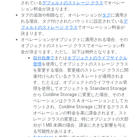
されている
デフォルトのストレージ クラス
でオペレー
ション料金が決まります。
タグの追加や削除など、オペレーションが
タグ
に適用さ
れる場合、タグ付けされたバケットに設定されている
デ
フォルトのストレージ クラス
でオペレーション料金が
決まります。
オペレーションがオブジェクトに適用される場合、その
オブジェクトのストレージ クラスでオペレーション料
金が決まります。ただし、以下は例外となります。
自分自身で
または
オブジェクトのライフサイクル
管理
を使用してオブジェクトのストレージ クラス
を変更する場合、変更後のストレージ クラスに関
連付けられているクラス A レートが適用されま
す。たとえば、オブジェクトのライフサイクル管
理を使用してオブジェクトを Standard Storage
から Coldline Storage に変更した場合、そのオ
ペレーションはクラス A オペレーションとしてカ
ウントされ、Coldline Storage に対するクラス A
オペレーションの料金を基に課金されます。スト
レージ クラスの変更は、特にオブジェクトの大部
分が 1 MB 未満の場合、課金に大きな影響を与え
る可能性があります。