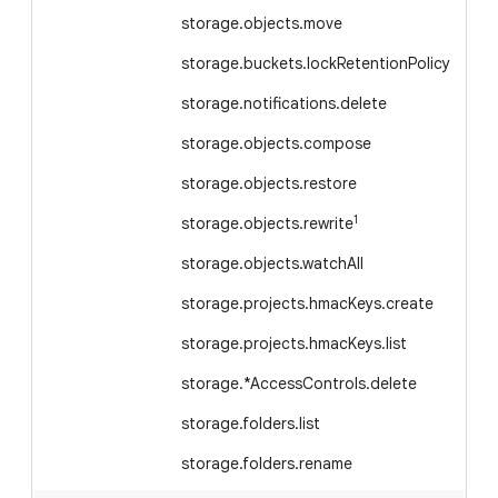
storage.objects.move
storage.buckets.lockRetentionPolicy
storage.notifications.delete
storage.objects.compose
storage.objects.restore
1
storage.objects.rewrite
storage.objects.watchAll
storage.projects.hmacKeys.create
storage.projects.hmacKeys.list
storage.*AccessControls.delete
storage.folders.list
storage.folders.rename