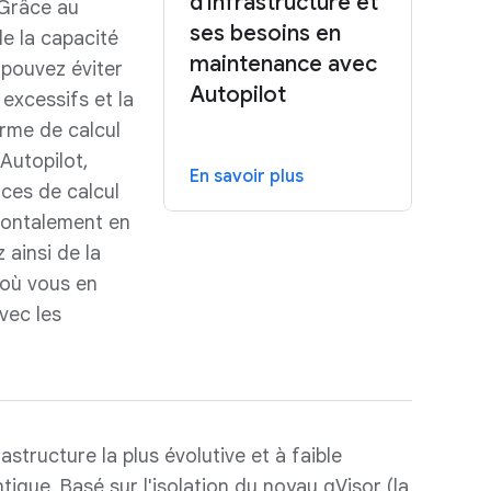
d'infrastructure et
 Grâce au
ses besoins en
e la capacité
maintenance avec
s pouvez éviter
Autopilot
 excessifs et la
orme de calcul
Autopilot,
En savoir plus
ces de calcul
izontalement en
 ainsi de la
où vous en
avec les
structure la plus évolutive et à faible
tique. Basé sur l'isolation du noyau gVisor (la