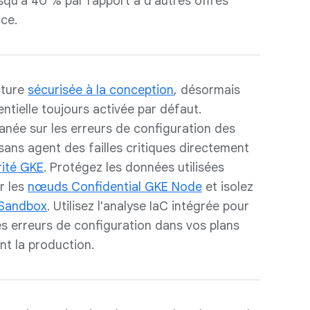
squ'à 40 % par rapport à d'autres offres
ce.
cture
sécurisée à la conception
, désormais
ntielle toujours activée par défaut.
ntanée sur les erreurs de configuration des
e sans agent des failles critiques directement
rité GKE
. Protégez les données utilisées
r les
nœuds Confidential GKE Node
et isolez
Sandbox
. Utilisez l'analyse IaC intégrée pour
es erreurs de configuration dans vos plans
nt la production.