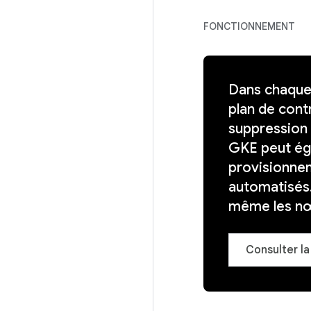
FONCTIONNEMENT
Dans chaque 
plan de cont
suppression 
GKE peut ég
provisionneme
automatisés.
même les nœ
Consulter l