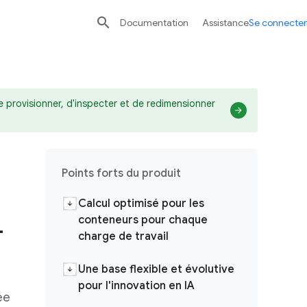

Documentation
Assistance
Se connecter
 provisionner, d'inspecter et de redimensionner
Points forts du produit
s
Calcul optimisé pour les
conteneurs pour chaque
-
charge de travail
Une base flexible et évolutive
pour l'innovation en IA
ée