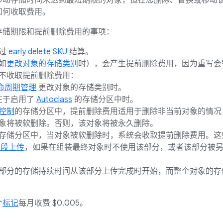
移动存储时间未达到最短期限的对象，但在您删除、替换或移动
如何收取费用。
存储期限和提前删除费用的事项：
通过
early delete SKU
结算。
如
更改对象的存储类别
时），会产生提前删除费用，因为重写会
不收取提前删除费用：
命周期管理
更改对象的存储类别时。
在于启用了
Autoclass
的存储分区中时。
控制
的存储分区中，提前删除费用适用于删除非当前对象的情况
象将被软删除。否则，该对象将被永久删除。
存储分区中，当对象被软删除时，系统会收取提前删除费用。这
 分段上传
，如果在组装最终对象时不使用该部分，或者该部分被
部分的存储持续时间从该部分上传完成时开始，而整个对象的存
个
标记
每月收费 $0.005。