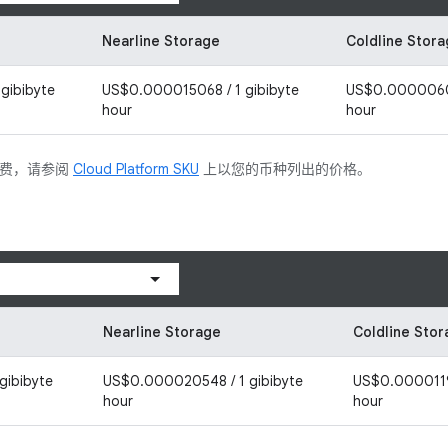
Nearline Storage
Coldline Stor
gibibyte
US$0.000015068 / 1 gibibyte
US$0.00000602
hour
hour
付费，请参阅
Cloud Platform SKU
上以您的币种列出的价格。
Nearline Storage
Coldline Sto
gibibyte
US$0.000020548 / 1 gibibyte
US$0.00001198
hour
hour