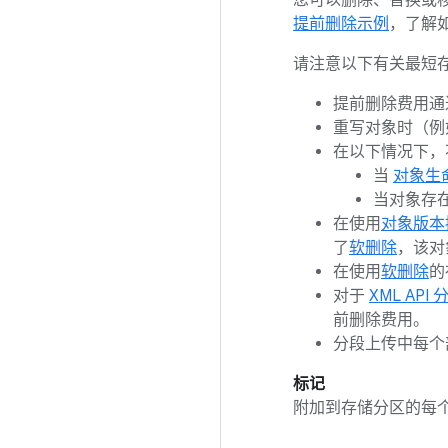
您可以删除、替换或
提前删除示例
，了解
请注意以下有关最短
提前删除费用
重写对象时（例
在以下情况下，
当
对象生
当对象存
在使用
对象版本
了
软删除
，该对
在使用
软删除
的
对于
XML API
前删除费用。
分段上传中每个
标记
附加到存储分区的每