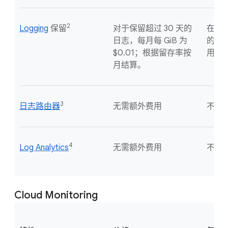
2
Logging
保留
对于保留超过 30 天的
在
默
日志，每月每 GiB 为
的日
$0.01；根据留存率按
用。
月结算。
3
日志路由器
无需额外费用
不适
4
Log Analytics
无需额外费用
不适
Cloud Monitoring