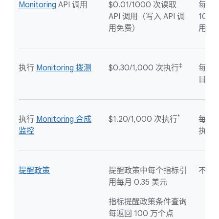
Monitoring
API 调用
$0.01/1000 次读取
每个
API 调用（写入 API 调
100 
用免费）
用
‡
执行
Monitoring 拨测
$0.30/1,000 次执行
每个 G
目 1
*
执行
Monitoring 合成
$1.20/1,000 次执行
每个结
监控
执行
提醒政策
提醒政策中每个指标引
不适
用每月 0.35 美元
指标提醒政策条件查询
每返回 100 万个点