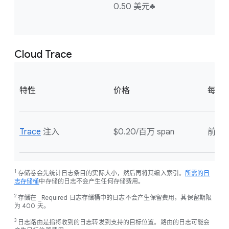
0.50 美元♣
Cloud Trace
特性
价格
每月
Trace
注入
$0.20/百万 span
前 25
1
存储卷会先统计日志条目的实际大小，然后再将其编入索引。
所需的日
志存储桶
中存储的日志不会产生任何存储费用。
2
存储在 _Required 日志存储桶中的日志不会产生保留费用，其保留期限
为 400 天。
3
日志路由是指将收到的日志转发到支持的目标位置。路由的日志可能会