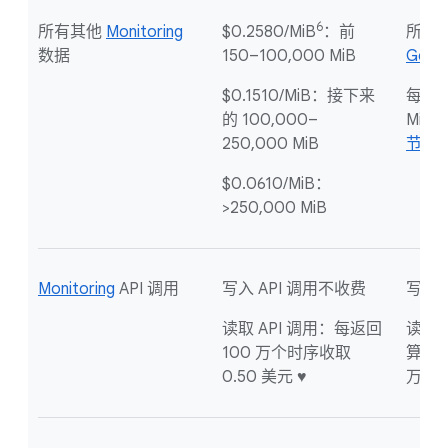
6
所有其他
Monitoring
$0.2580/MiB
：前
所有
数据
150–100,000 MiB
Goog
$0.1510/MiB：接下来
每个结
的 100,000–
MiB
250,000 MiB
节数
$0.0610/MiB：
>250,000 MiB
Monitoring
API 调用
写入 API 调用不收费
写入 
读取 API 调用：每返回
读取 
100 万个时序收取
算账号
0.50 美元 ♥
万个