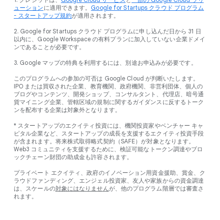
ューション
に適用できます。
Google for Startups クラウド プログラム
- スタートアップ規約
が適用されます。
2. Google for Startups クラウド プログラムに申し込んだ日から 31 日
以内に、Google Workspace の有料プランに加入していない企業ドメイ
ンであることが必要です。
3. Google マップの特典を利用するには、別途お申込みが必要です。
このプログラムへの参加の可否は Google Cloud が判断いたします。
IPO または買収された企業、教育機関、政府機関、非営利団体、個人の
ブログやコンテンツ、開発ショップ、コンサルタント、代理店、暗号通
貨マイニング企業、管轄区域の規制に関するガイダンスに反するトーク
ンを配布する企業は対象外となります。
* スタートアップのエクイティ投資には、機関投資家やベンチャー キャ
ピタル企業など、スタートアップの成長を支援するエクイティ投資手段
が含まれます。将来株式取得略式契約（SAFE）が対象となります。
Web3 コミュニティを支援するために、検証可能なトークン調達やブロ
ックチェーン財団の助成金も許容されます。
プライベート エクイティ、政府のイノベーション用資金援助、賞金、ク
ラウドファンディング、エンジェル投資家、友人や家族からの資金調達
は、スケールの
対象にはなりません
が、他のプログラム階層では審査さ
れます。