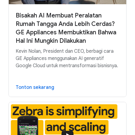
untuk tim di seluruh perusahaan.
Bisakah AI Membuat Peralatan
Baca sekarang
Rumah Tangga Anda Lebih Cerdas?
GE Appliances Membuktikan Bahwa
Hal Ini Mungkin Dilakukan
Pelajari lebih lanjut solusi untuk manufaktur:
Kevin Nolan, President dan CEO, berbagi cara
GE Appliances menggunakan AI generatif
Data Engine Manufaktur dengan Cortex
Google Cloud untuk mentransformasi bisnisnya.
Framework
Aplikasi Gemini Enterprise
Tonton sekarang
SAP di Google Cloud