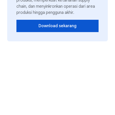
produksi, memperkuat ketahanan supply
chain, dan menyinkronkan operasi dari area
produksi hingga pengguna akhir.
Download sekarang
Mentransformasi rantai nilai
manufaktur Anda untuk
mendorong pertumbuhan
bisnis