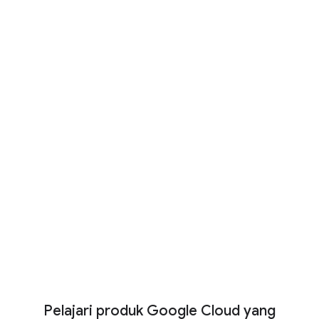
1.302 kasus penggunaan nyata AI
generatif dari organisasi
terkemuka di dunia
AI hadir di mana saja: Perusahaan,
pemerintah, peneliti, dan startup terkemuka
sudah menerapkan solusi AI Google untuk
meningkatkan produktivitas.
Baca sekarang
Tampilkan Lebih Banyak
Pelajari produk Google Cloud yang