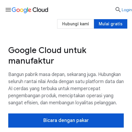
menu

Login
Hubungi kami
Mulai gratis
Google Cloud untuk
Kasus Penggunaan
AI Google
Pelangga
manufaktur
Bangun pabrik masa depan, sekarang juga. Hubungkan
seluruh rantai nilai Anda dengan satu platform data dan
AI cerdas yang terbuka untuk mempercepat
pengembangan produk, menciptakan operasi yang
sangat efisien, dan membangun loyalitas pelanggan.
Bicara dengan pakar