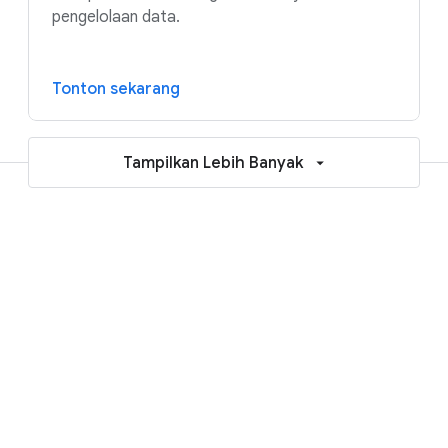
pengelolaan data.
Tonton sekarang
Tampilkan Lebih Banyak
Referensi untuk membantu
mempercepat perjalanan AI dan
cloud Anda
Laporan dan eBook
Blog