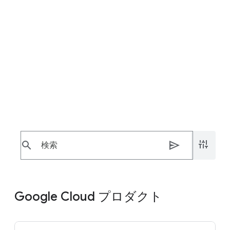
Google Cloud 利用規約のディ
レクトリ
以下は、Google Cloud で提供されるプロダクト
の利用規約とポリシーへのリンクです。
Google Cloud のホーム
search
send
Google Cloud プロダクト