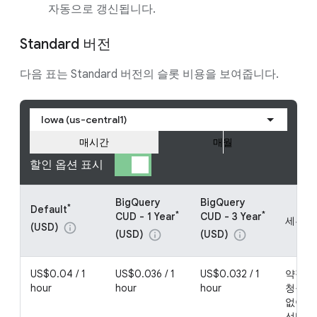
자동으로 갱신됩니다.
Standard 버전
다음 표는 Standard 버전의 슬롯 비용을 보여줍니다.
Iowa (us-central1)
매시간
매월
할인 옵션 표시
BigQuery
BigQuery
*
Default
*
*
CUD - 1 Year
CUD - 3 Year
세부정
(USD)
info
(USD)
(USD)
info
info
US$0.04 / 1
US$0.036 / 1
US$0.032 / 1
약정은
hour
hour
hour
청구 시
없이 
선택