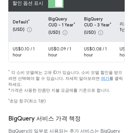
할인 옵션 표시
BigQuery
BigQuery
*
Default
리소스 
*
*
CUD - 1 Year
CUD - 3 Year
(USD)
info
1년 (U
(USD)
(USD)
info
info
US$0.10 / 1
US$0.09 / 1
US$0.08 / 1
US$0.0
hour
hour
hour
hour
*
각 소비 모델에는 고유 ID가 있습니다. 소비 모델 할인을 받으
려면 선택해야 할 수 있습니다. 자세히 알아보려면
여기
를 클릭
하세요.
*가격은 사용한 만큼만 지불 요금제를 기준으로 합니다.
1
초당 청구(최소 1분)
BigQuery 서비스 가격 책정
BigQuery의 일부로 사용되는 추가 서비스는 BigQuery