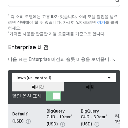
*
각 소비 모델에는 고유 ID가 있습니다. 소비 모델 할인을 받으
려면 선택해야 할 수 있습니다. 자세히 알아보려면
여기
를 클릭
하세요.
*
가격은 사용한 만큼만 지불 요금제를 기준으로 합니다.
Enterprise 버전
다음 표는 Enterprise 버전의 슬롯 비용을 보여줍니다.
Iowa (us-central1)
매시간
매월
할인 옵션 표시
BigQuery
BigQuery
*
Default
리소스 
*
*
CUD - 1 Year
CUD - 3 Year
(USD)
info
1년 (U
(USD)
(USD)
info
info