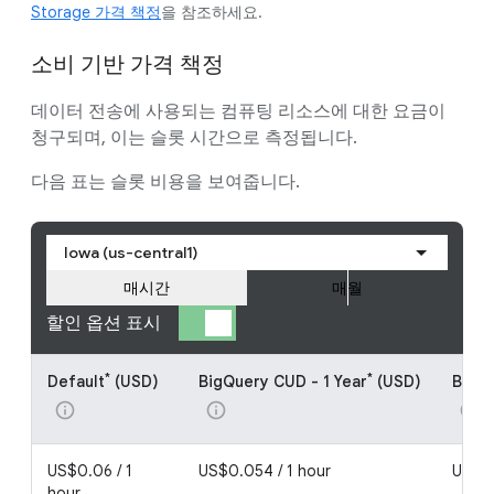
Storage 가격 책정
을 참조하세요.
소비 기반 가격 책정
데이터 전송에 사용되는 컴퓨팅 리소스에 대한 요금이
청구되며, 이는 슬롯 시간으로 측정됩니다.
다음 표는 슬롯 비용을 보여줍니다.
Iowa (us-central1)
매시간
매월
할인 옵션 표시
*
*
Default
(USD)
BigQuery CUD - 1 Year
(USD)
BigQu
info
info
info
US$0.06 / 1
US$0.054 / 1 hour
US$0.
hour