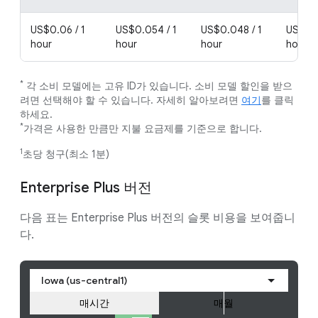
US$0.06 / 1
US$0.054 / 1
US$0.048 / 1
US$0.0
hour
hour
hour
hour
*
각 소비 모델에는 고유 ID가 있습니다. 소비 모델 할인을 받으
려면 선택해야 할 수 있습니다. 자세히 알아보려면
여기
를 클릭
하세요.
*
가격은 사용한 만큼만 지불 요금제를 기준으로 합니다.
1
초당 청구(최소 1분)
Enterprise Plus 버전
다음 표는 Enterprise Plus 버전의 슬롯 비용을 보여줍니
다.
Iowa (us-central1)
매시간
매월