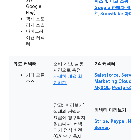
외)
틱스 4
,
비교 쇼핑 서비스
Google
프
Google 판매자 센터
Play)
뷰
,
Snowflake 마이
객체 스토
리지 소스
마이그레
이션 커넥
터
유료 커넥터
소비 기반, 슬롯
GA 커넥터:
시간으로 측정
기타 모든
Salesforce
,
Service
자세한 내용 확
소스
Marketing Cloud (S
인하기
MySQL
,
PostgreSQL
참고: '미리보기'
커넥터 미리보기:
상태의 커넥터는
요금이 청구되지
Stripe
,
Paypal
,
HubS
않습니다. 커넥
Server
.
터가 정식 버전
(GA)으로 출시