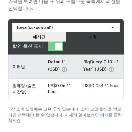
가격을 보려면 다음 표 위의 드롭다운 목록에서 리전을
선택합니다.
Iowa (us-central1)
매시간
매월
할인 옵션 표시
*
Default
BigQuery CUD - 1
미터법
*
(USD)
Year
(USD)
info
info
컴퓨팅 (슬롯
US$0.06 / 1
US$0.054 / 1 hour
시간당)
hour
*
각 소비 모델에는 고유 ID가 있습니다. 소비 모델 할인을 받으
려면 선택해야 할 수 있습니다. 자세히 알아보려면
여기
를 클릭
하세요.