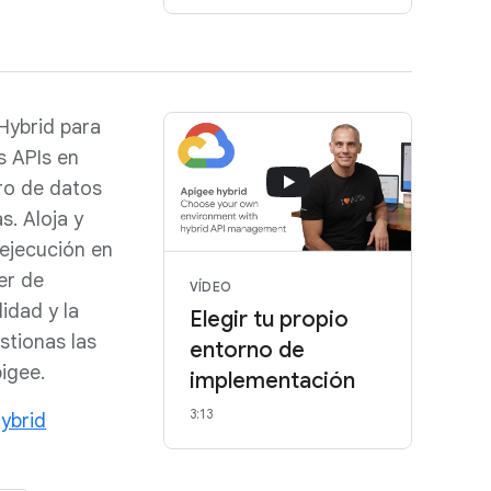
Hybrid para
s APIs en
tro de datos
s. Aloja y
 ejecución en
er de
VÍDEO
idad y la
Elegir tu propio
stionas las
entorno de
igee.
implementación
3:13
ybrid