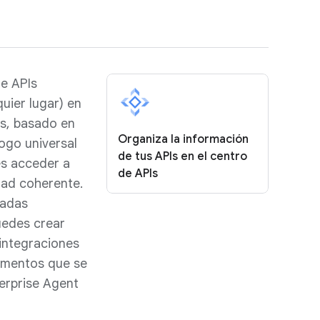
de APIs
uier lugar) en
Is, basado en
Organiza la información
ogo universal
de tus APIs en el centro
es acceder a
de APIs
dad coherente.
radas
uedes crear
integraciones
ementos que se
erprise Agent