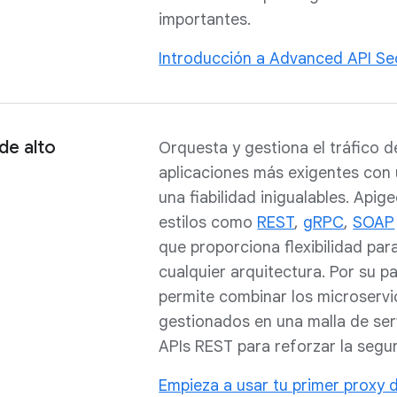
importantes.
Introducción a Advanced API Se
de alto
Orquesta y gestiona el tráfico d
aplicaciones más exigentes con 
una fiabilidad inigualables. Apig
estilos como
REST
,
gRPC
,
SOAP
que proporciona flexibilidad pa
cualquier arquitectura. Por su p
permite combinar los microservi
gestionados en una malla de se
APIs REST para reforzar la segu
Empieza a usar tu primer proxy 