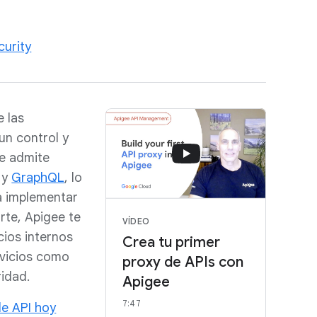
curity
e las
un control y
ee admite
y
GraphQL
, lo
ra implementar
arte, Apigee te
VÍDEO
cios internos
Crea tu primer
rvicios como
proxy de APIs con
ridad.
Apigee
7:47
de API hoy