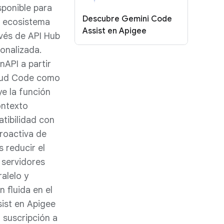
sponible para
Descubre Gemini Code
l ecosistema
Assist en Apigee
avés de API Hub
onalizada.
API a partir
loud Code como
ye la función
ontexto
tibilidad con
roactiva de
 reducir el
 servidores
ralelo y
 fluida en el
ist en Apigee
 suscripción a