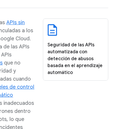
las
APIs sin
nculadas a los
oogle Cloud.
Seguridad de las APIs
 de las APIs
automatizada con
 APIs
detección de abusos
es
que no
basada en el aprendizaje
ridad y
automático
dadas cuando
les de control
mático
sos inadecuados
trones dentro
ots, lo que
incidentes