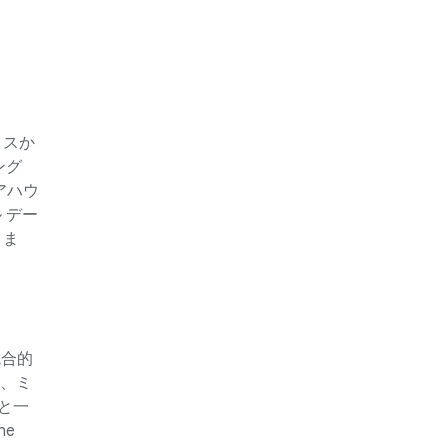
イスか
ング
アハウ
 デー
きま
合的
め、ミ
と一
he