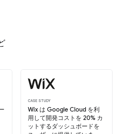
ど
CASE STUDY
CA
ァー
Wix は Google Cloud を利
N
用して開発コストを 20% カ
ットするダッシュボードを
デ