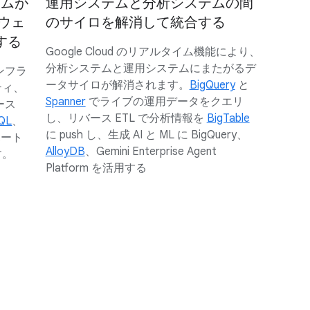
ームが
運用システムと分析システムの間
ウェ
のサイロを解消して統合する
する
Google Cloud のリアルタイム機能により、
分析システムと運用システムにまたがるデ
ンフラ
ータサイロが解消されます。
BigQuery
と
ティ、
Spanner
でライブの運用データをクエリ
ース
し、リバース ETL で分析情報を
BigTable
QL
、
に push し、生成 AI と ML に BigQuery、
ート
AlloyDB
、Gemini Enterprise Agent
す。
Platform を活用する