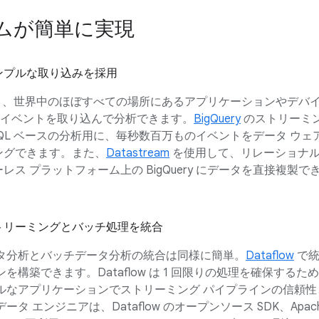
ムが簡単に実現
ンプルな取り込みを採用
、世界中のほぼすべての場所にあるアプリケーションやデバ
のイベントを取り込んで分析できます。
BigQuery
のストリーミ
、SQL ベースの分析用に、毎秒数百万ものイベントをデータ ウェ
ングできます。また、
Datastream
を使用して、リレーショナル
ス プラットフォーム上の BigQuery にデータを直接複製で
トリーミングとバッチ処理を統合
ータ分析とバッチデータ分析の統合は同様に簡単。
Dataflow
で統
を構築できます。Dataflow は 1 回限りの処理を確保するた
ルなアプリケーションでストリーミング パイプラインの信頼性
タ エンジニアは、Dataflow のオープンソース SDK、Apac