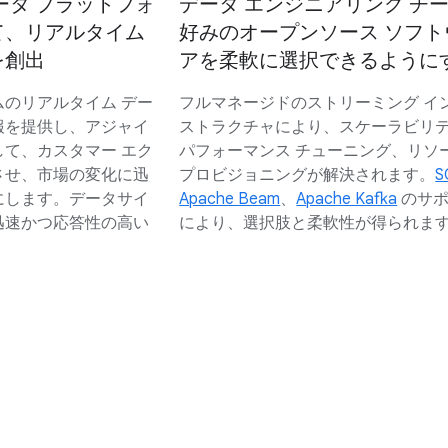
ータ プラットフォ
データ エンジニアリング チ
て、リアルタイム
好みのオープンソース ソフト
を創出
アを柔軟に選択できるように
のリアルタイム デー
フルマネージドのストリーミング イ
報を提供し、アジャイ
ストラクチャにより、スケーラビリ
て、カスタマー エク
パフォーマンス チューニング、リソ
させ、市場の変化に迅
プロビジョニングが解決されます。
S
にします。データサイ
Apache Beam
、
Apache Kafka
のサポ
迅速かつ応答性の高い
により、選択肢と柔軟性が得られま