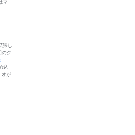
はマ
の
、拡張し
回のク
e
め込
リオが