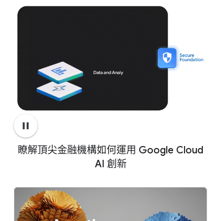
您可以在安全且符合法規的雲端平台，運用
進一步瞭解金融服務業適用的 Vertex AI：
Gemini Enterprise Agent Platform
建構自訂風險
模型。
金融服務業適用的 Google Cloud 合
數據分析資料平台
作夥伴
Gemini Enterprise 應用程式
Citi 與 Google Cloud 宣布達成策略
協議，將翻新 Citi 的技術基礎架構並推
動創新。
Google 整合式資安
pause
立即閱讀
Sovereign Cloud
金融服務適用的法規遵循服務
瞭解頂尖金融機構如何運用 Google Cloud
AI 創新
歡迎查看我們的金融服務業風險解決方案：
地理空間分析與 AI
財務報告與風險模擬