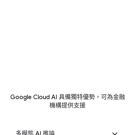
量性研究平台
Gemini Enterprise Agent Platform
提升中台和後台的作業效率
運用代理自動執行複雜工作流程，並透
提升財務和營運風險管理成效
過 AI 工具加速開發，提升營運靈活性
和中台效率。
運用 AI 改善財務風險，提升法規遵循
Google Cloud AI 具備獨特優勢，可為金融
video_youtube
立即觀看
成效。
機構提供支援
客戶專題報導：
Goldman Sachs (高盛) 主席兼執
行長 David Solomon 談論這間全球投資銀行、證
web_traffic
立即閱讀
券和投資管理公司如何取得技術領先地位。
多模態 AI 推論
金融機構可運用
數據分析資料平台
，減少管理資