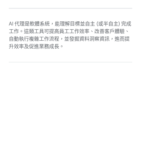
AI 代理是軟體系統，能理解目標並自主 (或半自主) 完成
工作。這類工具可提高員工工作效率、改善客戶體驗、
自動執行複雜工作流程，並發掘資料洞察資訊，進而提
升效率及促進業務成長。
打造未來就從今天開始
告訴我們您要解決的問題，Google
Cloud 專家會協助您找到最合適的解決方
案，加速 AI 發展進程，並達成業務目