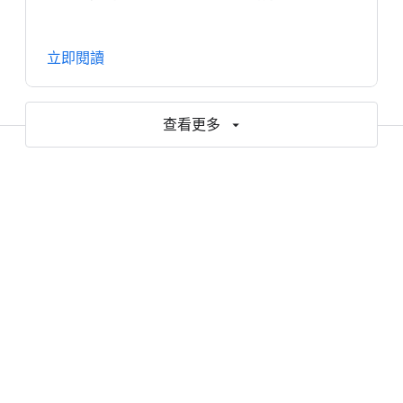
立即閱讀
查看更多
協助您加速採用 AI 和雲端技術的資
源
報告與電子書
網誌