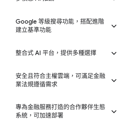
客戶焦點：
Commerzbank 將安全防護機制融入
料、資料庫和基礎架構的時間。資料專家有更多
雲端營運基礎，並透過 Google Cloud 自動執行
時間創新，協助您做好準備，迎接 AI 時代。
工作，將需要數年時間執行的工作縮短至幾毫
Google 等級搜尋功能，搭配進階
秒，大幅提升效率。
Gemini Enterprise 應用程式
提供多模態搜尋功能
建立基準功能
和 AI 代理，可自動擷取、分類及總結大量多模態
地理空間分析和 AI
可協助金融機構預測風險，方
資產 (例如文件、圖片或音訊)，大幅提升員工效
法包括及早偵測市場和供應鏈中斷情形、快速準
率、簡化工作流程，並降低成本和錯誤。此外，
確地預測天氣，以及從地理空間基礎模型取得 AI
整合式 AI 平台，提供多種選擇
代理就像助理，還能處理重複性工作，讓員工專
Gemini
導向洞察資料。
注於更具策略價值的事務。
財務報表和風險模擬
可簡化及自動處理法規、財
務和風險回報工作，節省時間並提高可靠性。
安全且符合主權雲端，可滿足金融
業法規遵循需求
Google 整合式資安
為金融企業提供先進的威脅
Wells Fargo 用 Google Cloud AI 為
情報和所需的現代化安全防護功能，協助他們因
員工提供代理工具。
應不斷演變的網路威脅情勢。這項服務結合了 AI
專為金融服務打造的合作夥伴生態
輔助的
Google Security Operations
平台、
系統，可加速部署
Google Threat Intelligence
和
Mandiant
專業知
立即閱讀
Gemini Enterprise Agent Platform 中
識，並在全球規模的資安架構中運作。
的 Agent Search
Google AI