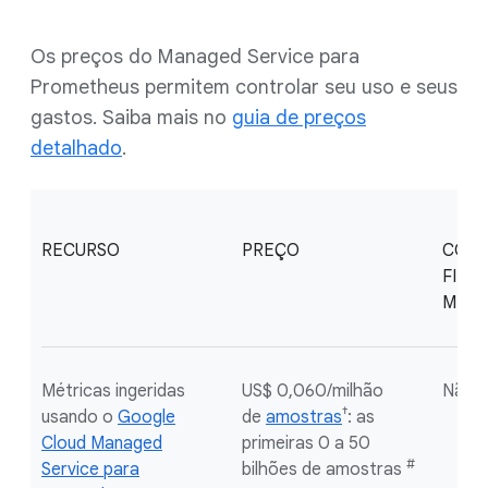
Os preços do Managed Service para
Prometheus permitem controlar seu uso e seus
gastos. Saiba mais no
guia de preços
detalhado
.
RECURSO
PREÇO
COTA
FINA
MÊS
Métricas ingeridas
US$ 0,060/milhão
Não r
†
usando o
Google
de
amostras
: as
Cloud Managed
primeiras 0 a 50
#
Service para
bilhões de amostras