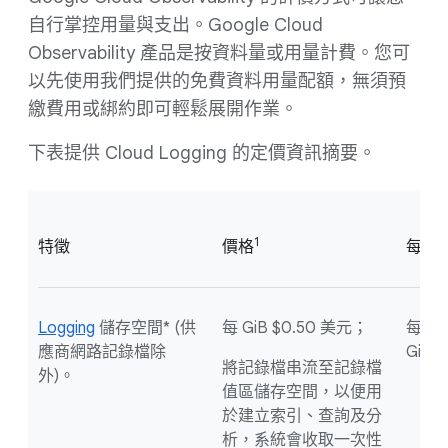
自行掌控用量與支出。Google Cloud
Observability 產品是按資料量或用量計費。您可
以先使用我們提供的免費資料用量配額，無須預
繳費用或綁約即可輕鬆展開作業。
下表提供 Cloud Logging 的定價資訊摘要。
1
特徵
價格
每月
Logging
儲存空間* (供
每 GiB $0.50 美元；
每月每
應商網路記錄檔除
GiB
將記錄檔串流至記錄檔
外)。
值區儲存空間，以便用
於建立索引、查詢及分
析，系統會收取一次性