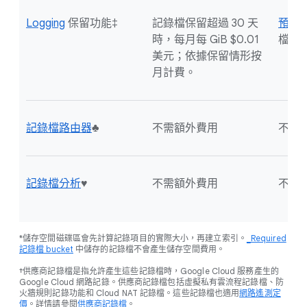
Logging
保留功能‡
記錄檔保留超過 30 天
預設
時，每月每 GiB $0.01
檔不
美元；依據保留情形按
月計費。
記錄檔路由器
♣
不需額外費用
不適
記錄檔分析
♥
不需額外費用
不適
*儲存空間磁碟區會先計算記錄項目的實際大小，再建立索引。
_Required
記錄檔 bucket
中儲存的記錄檔不會產生儲存空間費用。
†供應商記錄檔是指允許產生這些記錄檔時，Google Cloud 服務產生的
Google Cloud 網路記錄。供應商記錄檔包括虛擬私有雲流程記錄檔、防
火牆規則記錄功能和 Cloud NAT 記錄檔。這些記錄檔也適用
網路遙測定
價
。詳情請參閱
供應商記錄檔
。