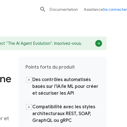

Documentation
Assistance
Se connecter
ect "The AI Agent Evolution". Inscrivez-vous.
Points forts du produit
une
Des contrôles automatisés
basés sur l'IA/le ML pour créer
et sécuriser les API
Compatibilité avec les styles
architecturaux REST, SOAP,
r et
GraphQL ou gRPC