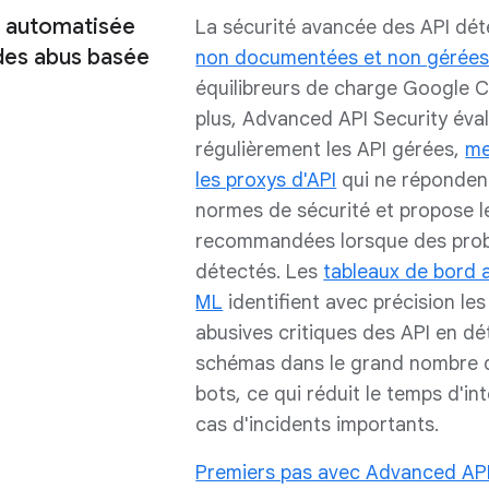
I automatisée
La sécurité avancée des API dét
des abus basée
non documentées et non gérée
équilibreurs de charge Google C
plus, Advanced API Security éva
régulièrement les API gérées,
me
les proxys d'API
qui ne réponden
normes de sécurité et propose l
recommandées lorsque des pro
détectés. Les
tableaux de bord a
ML
identifient avec précision les 
abusives critiques des API en d
schémas dans le grand nombre d
bots, ce qui réduit le temps d'in
cas d'incidents importants.
Premiers pas avec Advanced API