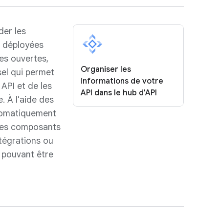
der les
u déployées
es ouvertes,
Organiser les
sel qui permet
informations de votre
API et de les
API dans le hub d'API
. À l'aide des
tomatiquement
des composants
ntégrations ou
 pouvant être