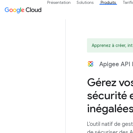
Présentation
Solutions
Produits
Tarif
Apprenez à créer, int
Apigee API
Gérez vos
sécurité
inégalée
L'outil natif de g
de sécuriser des AP