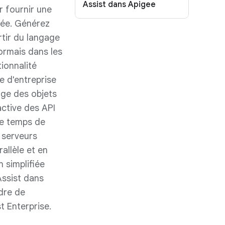
Assist dans Apigee
r fournir une
sée. Générez
rtir du langage
ormais dans les
ionnalité
e d'entreprise
rge des objets
active des API
le temps de
 serveurs
allèle et en
n simplifiée
Assist dans
dre de
 Enterprise.