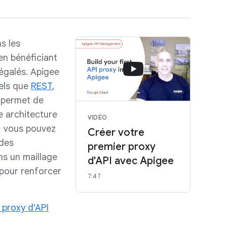
s les
en bénéficiant
négalés. Apigee
tels que
REST
,
i permet de
e architecture
VIDÉO
e, vous pouvez
Créer votre
 des
premier proxy
ns un maillage
d'API avec Apigee
 pour renforcer
7:47
 proxy d'API