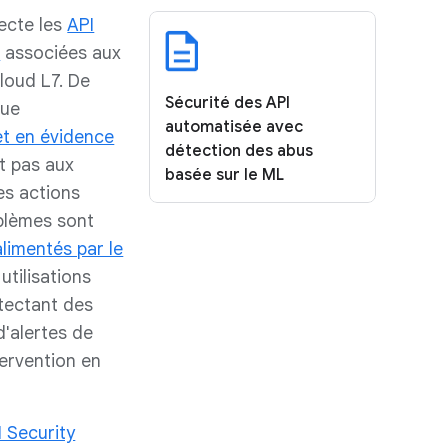
ecte les
API
s
associées aux
loud L7. De
Sécurité des API
lue
automatisée avec
t en évidence
détection des abus
t pas aux
basée sur le ML
es actions
blèmes sont
limentés par le
utilisations
étectant des
'alertes de
tervention en
 Security