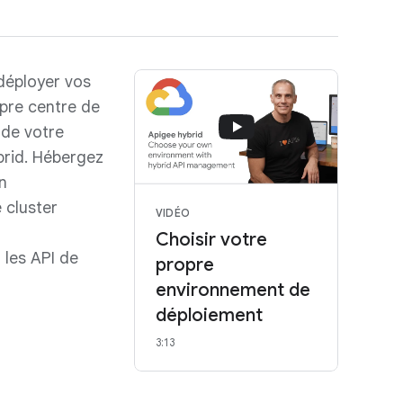
 déployer vos
opre centre de
 de votre
brid. Hébergez
n
 cluster
VIDÉO
Choisir votre
t les API de
propre
environnement de
déploiement
3:13