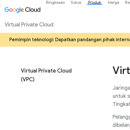
Ringkasan
Solusi
Produk
Harga
Re
Virtual Private Cloud
Pemimpin teknologi: Dapatkan pandangan pihak intern
Vir
Virtual Private Cloud
(VPC)
Jaring
untuk s
Tingkat
Pelang
dibelan