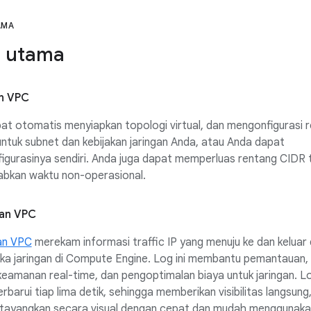
AMA
r utama
n VPC
t otomatis menyiapkan topologi virtual, dan mengonfigurasi 
ntuk subnet dan kebijakan jaringan Anda, atau Anda dapat
igurasinya sendiri. Anda juga dapat memperluas rentang CIDR 
bkan waktu non-operasional.
ran VPC
ran VPC
merekam informasi traffic IP yang menuju ke dan keluar 
a jaringan di Compute Engine. Log ini membantu pemantauan, 
 keamanan real-time, dan pengoptimalan biaya untuk jaringan. Lo
rbarui tiap lima detik, sehingga memberikan visibilitas langsung
itayangkan secara visual dengan cepat dan mudah menggunak