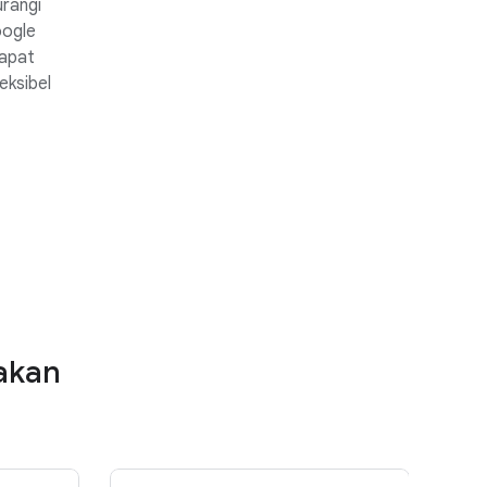
rangi
oogle
dapat
eksibel
akan