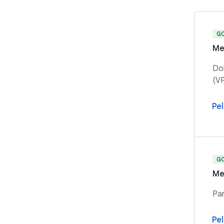
G
Me
Dok
(VP
Pel
G
Me
Pan
Pel