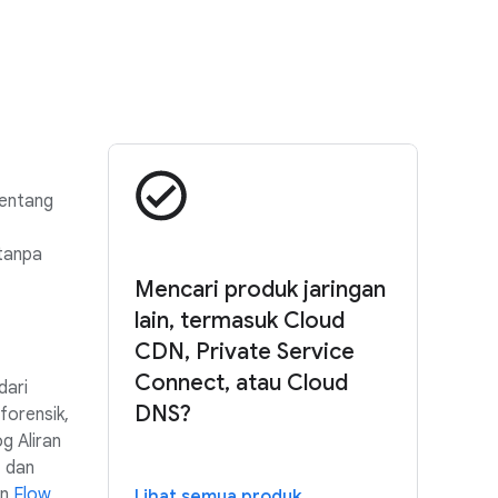
rentang
tanpa
Mencari produk jaringan
lain, termasuk Cloud
CDN, Private Service
Connect, atau Cloud
dari
DNS?
forensik,
g Aliran
, dan
an
Flow
Lihat semua produk