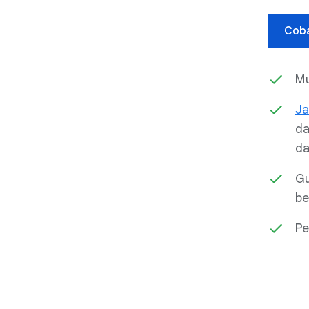
Coba
Mu
Ja
da
da
Gu
be
Pe