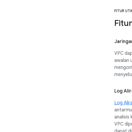
FITUR UT
Fitu
Jaringa
VPC dapa
awalan u
mengonf
menyeba
Log Ali
Log Ali
antarmuk
analisis
VPC dipe
dapat d