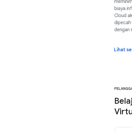
meminim
biaya in
Cloud a
dipecah 
dengan 
Lihat se
PELANGG
Bela
Virt