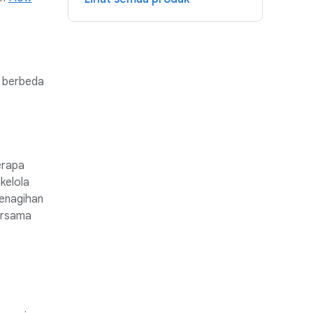
u berbeda
erapa
ikelola
penagihan
ersama