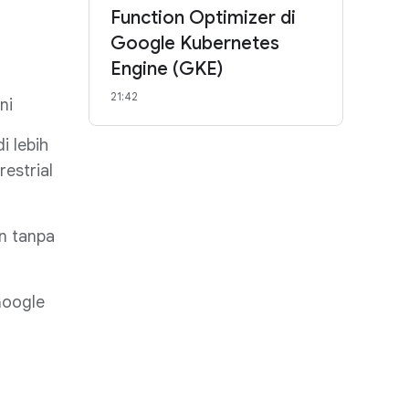
Function Optimizer di
Google Kubernetes
Engine (GKE)
21:42
ni
i lebih
restrial
n tanpa
Google