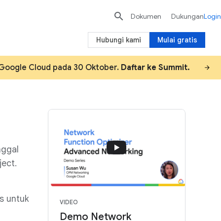

Dokumen
Dukungan
Login
Hubungi kami
Mulai gratis
i Google Cloud pada 30 Oktober.
Daftar ke Summit.
nggal
ject.
s untuk
VIDEO
Demo Network