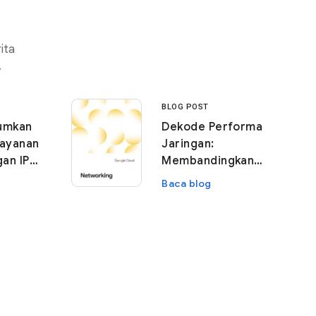
ita
.
BLOG POST
umkan
Dekode Performa
Layanan
Jaringan:
an IP
Membandingkan
yang
tolok ukur aliran
Baca blog
gunakan
massal TCP dan
UDP
uas
ngan
han data
ak sah