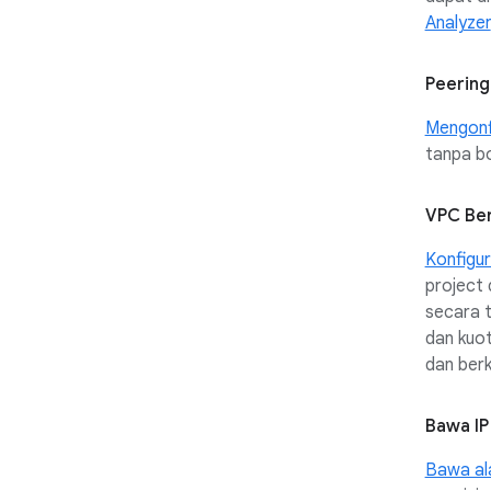
Analyzer
Peerin
Mengonfi
tanpa bo
VPC Be
Konfigur
project 
secara t
dan kuot
dan berk
Bawa IP
Bawa ala