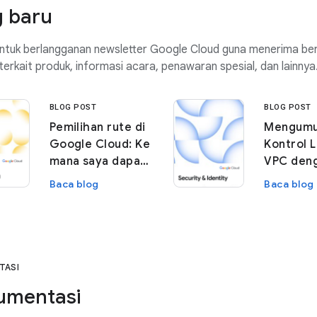
 baru
ntuk berlangganan newsletter Google Cloud guna menerima ber
terkait produk, informasi acara, penawaran spesial, dan lainnya
BLOG POST
BLOG POST
Pemilihan rute di
Mengum
Google Cloud: Ke
Kontrol 
mana saya dapat
VPC deng
mengirim paket IP
pribadi 
Baca blog
Baca blog
dari VM?
dapat di
untuk
memperl
perlindu
peminda
TASI
yang tid
umentasi