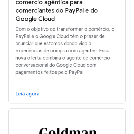
comércio agêntica para
Relatórios financeiros e modelagem de
riscos
comerciantes do PayPal e do
Google Cloud
Google Security Operations
Com o objetivo de transformar o comércio, o
Plataforma de agentes do Gemini
PayPal e o Google Cloud têm o prazer de
Enterprise
anunciar que estamos dando vida a
experiências de compra com agentes. Essa
nova oferta combina o agente de comércio
conversacional do Google Cloud com
pagamentos feitos pelo PayPal.
Leia agora