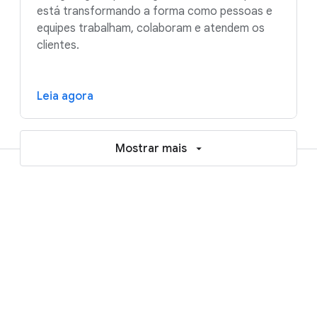
está transformando a forma como pessoas e
equipes trabalham, colaboram e atendem os
clientes.
Leia agora
Mostrar mais
Recursos para acelerar sua jornada
rumo à IA e à nuvem