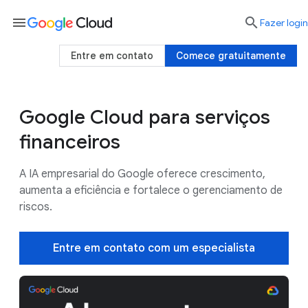
menu

Fazer login
Entre em contato
Comece gratuitamente
Google Cloud para serviços
Casos de uso
Por que a IA do Google?
financeiros
A IA empresarial do Google oferece crescimento,
aumenta a eficiência e fortalece o gerenciamento de
riscos.
Entre em contato com um especialista