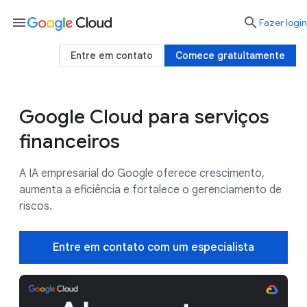
menu

Fazer login
Entre em contato
Comece gratuitamente
Google Cloud para serviços
Casos de uso
Por que a IA do Google?
financeiros
A IA empresarial do Google oferece crescimento,
aumenta a eficiência e fortalece o gerenciamento de
riscos.
Entre em contato com um especialista