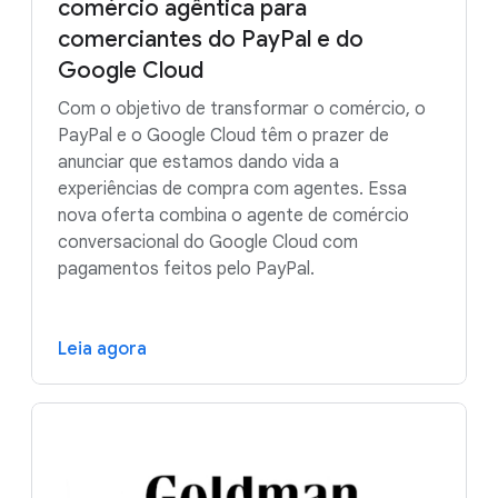
comércio agêntica para
Relatórios financeiros e modelagem de
riscos
comerciantes do PayPal e do
Google Cloud
Google Security Operations
Com o objetivo de transformar o comércio, o
Plataforma de agentes do Gemini
PayPal e o Google Cloud têm o prazer de
Enterprise
anunciar que estamos dando vida a
experiências de compra com agentes. Essa
nova oferta combina o agente de comércio
conversacional do Google Cloud com
pagamentos feitos pelo PayPal.
Leia agora