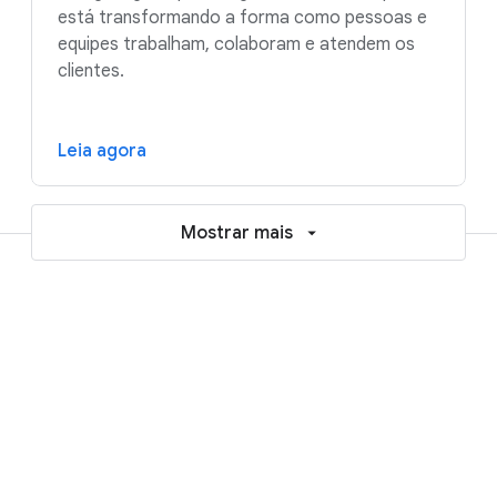
está transformando a forma como pessoas e
equipes trabalham, colaboram e atendem os
clientes.
Leia agora
Mostrar mais
Recursos para acelerar sua jornada
rumo à IA e à nuvem