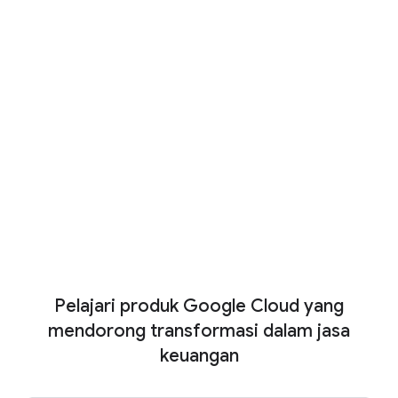
Era agentic: Mengubah masa
depan bisnis jasa keuangan
Pelajari cara agen AI mengubah cara
organisasi jasa keuangan beroperasi,
berinovasi, mengelola risiko, dan terhubung
dengan klien.
Download sekarang
Tampilkan Lebih Banyak
Pelajari produk Google Cloud yang
mendorong transformasi dalam jasa
keuangan