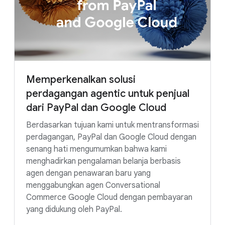
Lihat solusi risiko layanan keuangan kami:
AI dan Analisis Geospasial
Memperkenalkan solusi
Pelaporan Keuangan dan Pemodelan Risiko
perdagangan agentic untuk penjual
dari PayPal dan Google Cloud
Google Security Operations
Berdasarkan tujuan kami untuk mentransformasi
Platform Agen Gemini Enterprise
perdagangan, PayPal dan Google Cloud dengan
senang hati mengumumkan bahwa kami
menghadirkan pengalaman belanja berbasis
agen dengan penawaran baru yang
menggabungkan agen Conversational
Commerce Google Cloud dengan pembayaran
yang didukung oleh PayPal.