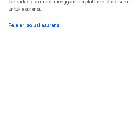
terhadap peraturan menggunakan platform cloud kami
untuk asuransi.
Pelajari solusi asuransi
Platform AI terpadu untuk
jasa keuangan, yang
memanfaatkan framework
global Google untuk
keamanan dan kepatuhan
Menata ulang pertumbuhan,