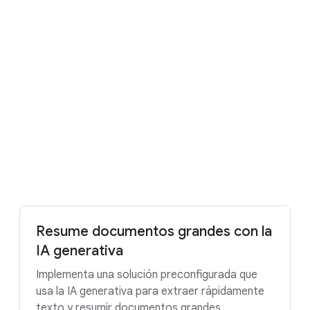
empresariales pueden aprovechar la potencia
de las soluciones de IA con propósitos
específicos para transformar sus
organizaciones y resolver problemas del
mundo real.
Comenzar gratis
Comunicarse con Ventas
Resume documentos grandes con la
IA generativa
Implementa una solución preconfigurada que
usa la IA generativa para extraer rápidamente
texto y resumir documentos grandes.