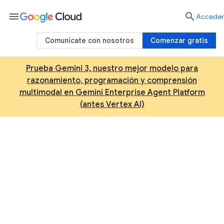
menu

Acceder
Comunícate con nosotros
Comenzar gratis
Prueba Gemini 3, nuestro mejor modelo para
razonamiento, programación y comprensión
multimodal en Gemini Enterprise Agent Platform
(antes Vertex AI)
Soluciones de IA y
aprendizaje automático
En Google, la IA está en nuestro ADN. En
asociación con Google Cloud, los líderes