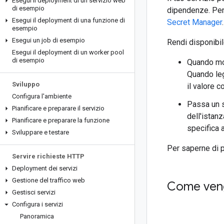
Esegui il deployment di un servizio web
di esempio
dipendenze. Per 
Esegui il deployment di una funzione di
Secret Manager
.
esempio
Esegui un job di esempio
Rendi disponibil
Esegui il deployment di un worker pool
di esempio
Quando mon
Quando leg
Sviluppo
il valore 
Configura l'ambiente
Passa un s
Pianificare e preparare il servizio
dell'istan
Pianificare e preparare la funzione
specifica 
Sviluppare e testare
Per saperne di p
Servire richieste HTTP
Deployment dei servizi
Gestione del traffico web
Come vengo
Gestisci servizi
Configura i servizi
Panoramica