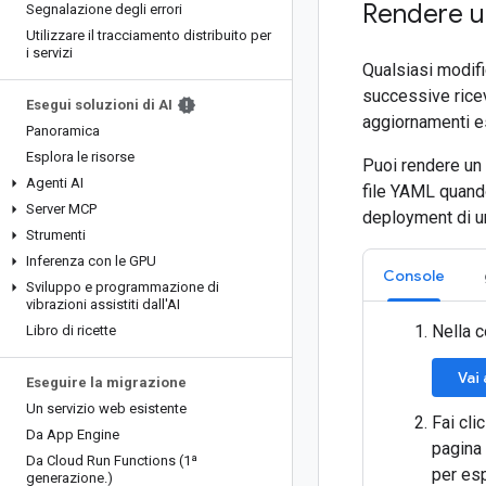
Rendere u
Segnalazione degli errori
Utilizzare il tracciamento distribuito per
i servizi
Qualsiasi modifi
successive rice
Esegui soluzioni di AI
aggiornamenti es
Panoramica
Esplora le risorse
Puoi rendere un 
Agenti AI
file YAML quand
Server MCP
deployment di 
Strumenti
Inferenza con le GPU
Console
Sviluppo e programmazione di
vibrazioni assistiti dall'AI
Nella c
Libro di ricette
Vai
Eseguire la migrazione
Un servizio web esistente
Fai cli
Da App Engine
pagina 
Da Cloud Run Functions (1ª
per esp
generazione
.
)