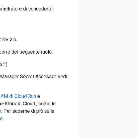
nistratore di concederti i
 servizio
orre del seguente ruolo:
or
)
et Manager Secret Accessor, vedi
 IAM di Cloud Run
e
e APIGoogle Cloud , come le
o
. Per saperne di più sulla
so
.