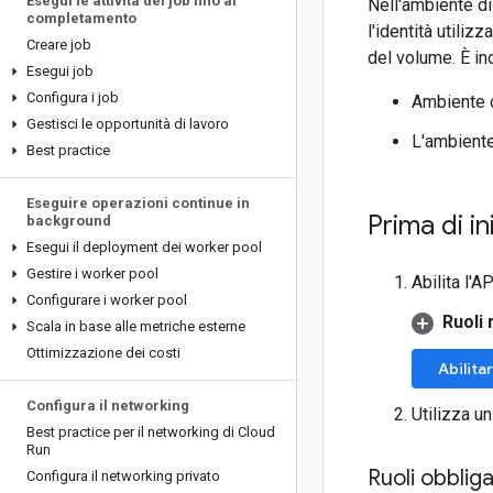
Esegui le attività del job fino al
Nell'ambiente di
completamento
l'identità utilizz
Creare job
del volume. È in
Esegui job
Configura i job
Ambiente d
Gestisci le opportunità di lavoro
L'ambient
Best practice
Eseguire operazioni continue in
Prima di in
background
Esegui il deployment dei worker pool
Gestire i worker pool
Abilita l'
Configurare i worker pool
Ruoli 
Scala in base alle metriche esterne
Ottimizzazione dei costi
Abilitar
Configura il networking
Utilizza u
Best practice per il networking di Cloud
Run
Ruoli obbliga
Configura il networking privato