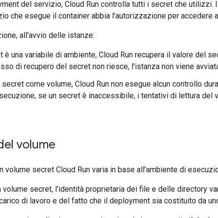
ment del servizio, Cloud Run controlla tutti i secret che utilizzi. I
zio che esegue il container abbia l'autorizzazione per accedere a
one, all'avvio delle istanze:
t è una variabile di ambiente, Cloud Run recupera il valore del sec
esso di recupero del secret non riesce, l'istanza non viene avviat
l secret come volume, Cloud Run non esegue alcun controllo durante
esecuzione, se un secret è inaccessibile, i tentativi di lettura d
del volume
un volume secret Cloud Run varia in base all'ambiente di esecuzio
volume secret, l'identità proprietaria dei file e delle directory v
arico di lavoro e del fatto che il deployment sia costituito da uno