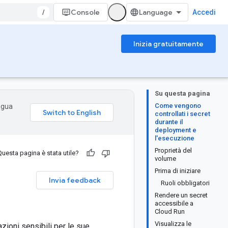
/
Console
Accedi
Inizia gratuitamente
Su questa pagina
Come vengono
ingua
controllati i secret
durante il
deployment e
l'esecuzione
Proprietà del
Questa pagina è stata utile?
volume
Prima di iniziare
Invia feedback
Ruoli obbligatori
Rendere un secret
accessibile a
Cloud Run
Visualizza le
azioni sensibili per le sue