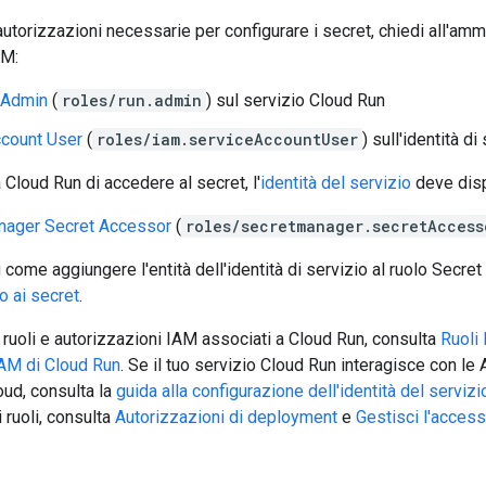
autorizzazioni necessarie per configurare i secret, chiedi all'ammi
AM:
 Admin
(
roles/run.admin
) sul servizio Cloud Run
ccount User
(
roles/iam.serviceAccountUser
) sull'identità di
 Cloud Run di accedere al secret, l'
identità del servizio
deve disp
nager Secret Accessor
(
roles/secretmanager.secretAccess
u come aggiungere l'entità dell'identità di servizio al ruolo Secr
o ai secret
.
 ruoli e autorizzazioni IAM associati a Cloud Run, consulta
Ruoli
IAM di Cloud Run
. Se il tuo servizio Cloud Run interagisce con l
loud, consulta la
guida alla configurazione dell'identità del servizi
ruoli, consulta
Autorizzazioni di deployment
e
Gestisci l'acces