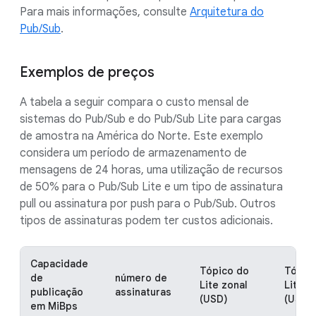
Para mais informações, consulte
Arquitetura do
Pub/Sub
.
Exemplos de preços
A tabela a seguir compara o custo mensal de
sistemas do Pub/Sub e do Pub/Sub Lite para cargas
de amostra na América do Norte. Este exemplo
considera um período de armazenamento de
mensagens de 24 horas, uma utilização de recursos
de 50% para o Pub/Sub Lite e um tipo de assinatura
pull ou assinatura por push para o Pub/Sub. Outros
tipos de assinaturas podem ter custos adicionais.
Capacidade
Tópico do
Tópic
de
número de
Lite zonal
Lite r
publicação
assinaturas
(USD)
(USD)
em MiBps