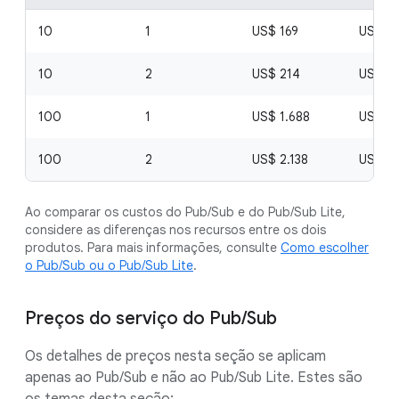
10
1
US$ 169
US$ 6
10
2
US$ 214
US$ 7
100
1
US$ 1.688
US$ 6
100
2
US$ 2.138
US$ 7.
Ao comparar os custos do Pub/Sub e do Pub/Sub Lite,
considere as diferenças nos recursos entre os dois
produtos. Para mais informações, consulte
Como escolher
o Pub/Sub ou o Pub/Sub Lite
.
Preços do serviço do Pub/Sub
Os detalhes de preços nesta seção se aplicam
apenas ao Pub/Sub e não ao Pub/Sub Lite. Estes são