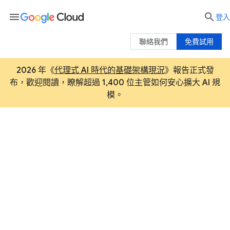
menu

登入
聯絡我們
免費試用
2026 年《
代理式 AI 時代的基礎架構現況
》報告正式發
布，歡迎閱讀，瞭解超過 1,400 位主管如何安心擴大 AI 規
模。
運用 AI 完成雲端遷移並翻新系
統
Google Cloud 的 AI 工具和代理能力可協助加速
並簡化雲端遷移作業，同時開創翻新途徑，快速
實現創新。