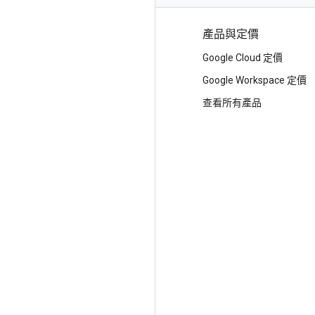
選用 Google 的理由
產品與定價
選擇 Google Cloud
Google Cloud 定價
信任與安全性
Google Workspace 定價
新型基礎架構雲端
查看所有產品
多雲端
全球基礎架構
地點
客戶與個案研究
分析師報告
白皮書
網誌