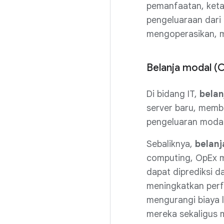
pemanfaatan, keta
pengeluaraan dari 
mengoperasikan, m
Belanja modal (C
Di bidang IT,
bela
server baru, memba
pengeluaran modal 
Sebaliknya,
belanj
computing, OpEx m
dapat diprediksi d
meningkatkan perf
mengurangi biaya 
mereka sekaligus 