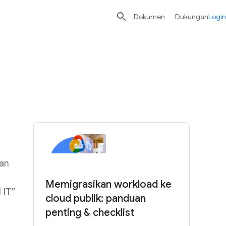

Dokumen
Dukungan
Login
nan
Memigrasikan workload ke
 IT”
cloud publik: panduan
n
penting & checklist