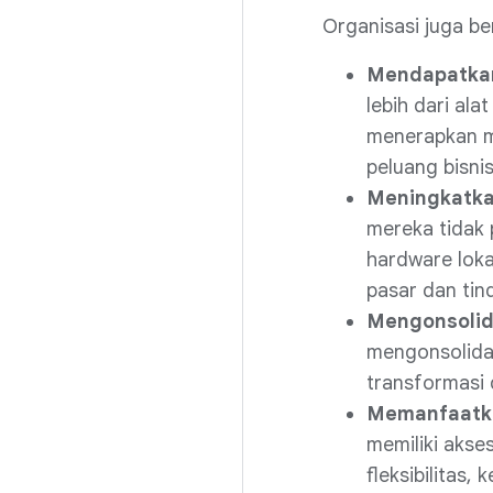
Organisasi juga be
Mendapatkan
lebih dari al
menerapkan m
peluang bisni
Meningkatka
mereka tidak
hardware loka
pasar dan tin
Mengonsolid
mengonsolidas
transformasi 
Memanfaatka
memiliki akse
fleksibilitas,