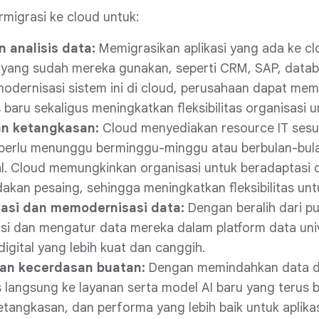
rmigrasi ke cloud untuk:
 analisis data:
Memigrasikan aplikasi yang ada ke cl
at yang sudah mereka gunakan, seperti CRM, SAP, data
odernisasi sistem ini di cloud, perusahaan dapat m
s baru sekaligus meningkatkan fleksibilitas organisasi
n ketangkasan:
Cloud menyediakan resource IT sesu
 perlu menunggu berminggu-minggu atau berbulan-bula
l. Cloud memungkinkan organisasi untuk beradaptasi 
dakan pesaing, sehingga meningkatkan fleksibilitas unt
asi dan memodernisasi data:
Dengan beralih dari p
i dan mengatur data mereka dalam platform data univ
digital yang lebih kuat dan canggih.
n kecerdasan buatan:
Dengan memindahkan data dan
s langsung ke layanan serta model AI baru yang teru
 ketangkasan, dan performa yang lebih baik untuk aplika