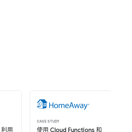
CASE STUDY
CA
a 利用
使用 Cloud Functions 和
L