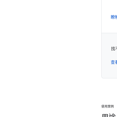
瞭
找
查
使用案例