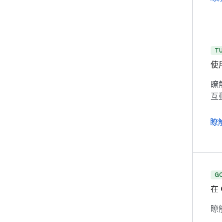
T
使用
瞭解
互
瞭
G
在 
瞭