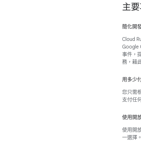
主要
簡化開
Clou
Goog
事件，提
務，藉
用多少
您只需根
支付任何
使用開
使用開放
一選擇