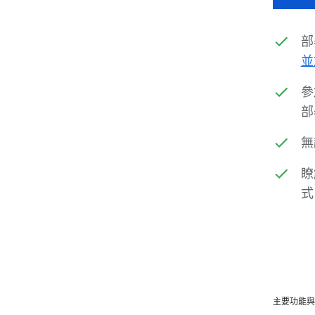
部
並
參
部
無
瞭
式
主要功能