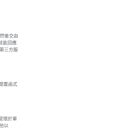
，然後交由
段就能回應
或第三方服
為閒置函式
免受限於單
其他以