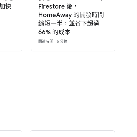
具加快
Firestore 後，
C
度
HomeAway 的開發時間
縮短一半，並省下超過
閱
66% 的成本
閱讀時間：5 分鐘