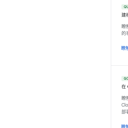
Q
建
瞭
的
瞭
G
在 
瞭解
C
部
瞭