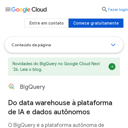
menu

Fazer login
Entre em contato
Comece gratuitamente
Conteúdo da página
Novidades do BigQuery no Google Cloud Next
'26. Leia o blog.
BigQuery
Do data warehouse à plataforma
de IA e dados autônomos
O BigQuery é a plataforma autônoma de