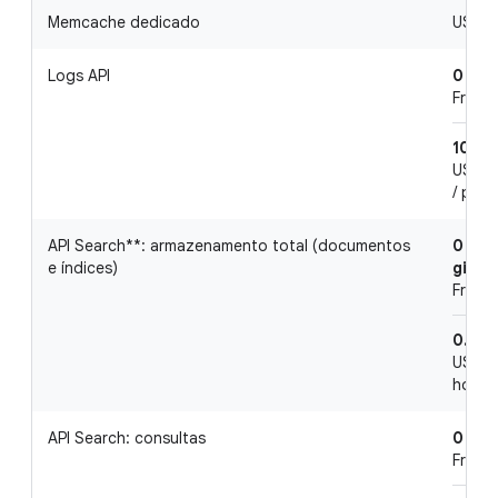
Memcache dedicado
US$ 0,
Logs API
0 meb
Free p
100 m
US$ 0,
/ proj
API Search**: armazenamento total (documentos
0 gib
e índices)
gibib
Free p
0.25 
US$ 0
hour, 
API Search: consultas
0 cou
Free p