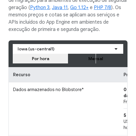
de migração para ambientes de execução de segunda
geração (
Python 3
,
Java 11
,
Go 1.12+
e
PHP 7/8
). Os
mesmos preços e cotas se aplicam aos serviços e
APIs incluídos do App Engine em ambientes de
execução de primeira e segunda geração.
Iowa (us-central1)
Por hora
Mensal
Recurso
Preço
Dados armazenados no Blobstore*
0 gib
day
Free p
5 gib
US$ 0
hour, 