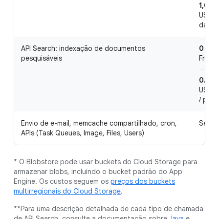
1,000
US$ 0
day / 
API Search: indexação de documentos
0 gib
pesquisáveis
Free p
0.01 
US$ 2,
/ proj
Envio de e-mail, memcache compartilhado, cron,
Sem c
APIs (Task Queues, Image, Files, Users)
* O Blobstore pode usar buckets do Cloud Storage para
armazenar blobs, incluindo o bucket padrão do App
Engine. Os custos seguem os
preços dos buckets
multirregionais do Cloud Storage
.
**Para uma descrição detalhada de cada tipo de chamada
de API Search, consulte a documentação sobre
Java
e