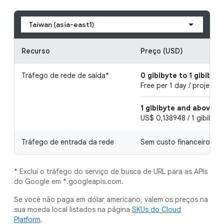
Taiwan (asia-east1)
Recurso
Preço (USD)
Tráfego de rede de saída*
0 gibibyte to 1 gibibyte
Free per 1 day / project
1 gibibyte and above
US$ 0,138948 / 1 gibibyte,
Tráfego de entrada da rede
Sem custo financeiro
* Exclui o tráfego do serviço de busca de URL para as APIs
do Google em *.googleapis.com.
Se você não paga em dólar americano, valem os preços na
sua moeda local listados na página
SKUs do Cloud
Platform
.