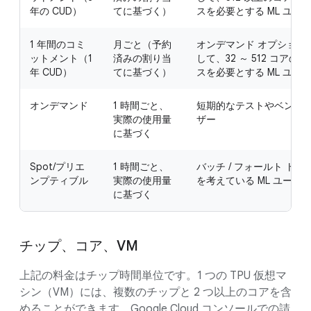
年の CUD）
てに基づく）
スを必要とする ML ユー
1 年間のコミ
月ごと（予約
オンデマンド オプションや
ットメント（1
済みの割り当
して、32 ～ 512 コア
年 CUD）
てに基づく）
スを必要とする ML ユー
オンデマンド
1 時間ごと、
短期的なテストやベンチマ
実際の使用量
ザー
に基づく
Spot/プリエ
1 時間ごと、
バッチ / フォールト ト
ンプティブル
実際の使用量
を考えている ML ユーザ
に基づく
チップ、コア、VM
上記の料金はチップ時間単位です。1 つの TPU 仮想マ
シン（VM）には、複数のチップと 2 つ以上のコアを含
めることができます。Google Cloud コンソールでの請