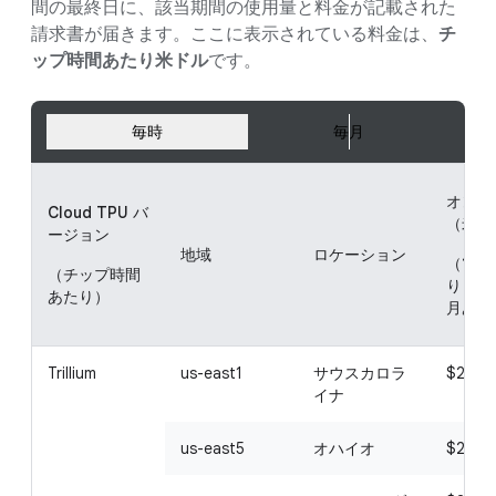
間の最終日に、該当期間の使用量と料金が記載された
請求書が届きます。ここに表示されている料金は、
チ
ップ時間あたり米ドル
です。
毎時
毎月
オンデ
Cloud TPU バ
（米ド
ージョン
地域
ロケーション
（1 
（チップ時間
りまたは
あたり）
月あた
Trillium
us-east1
サウスカロラ
$2.70
イナ
us-east5
オハイオ
$2.70