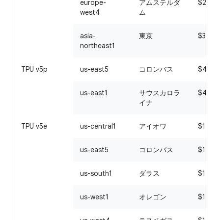
europe-
アムステルダ
$2.97
west4
ム
asia-
東京
$3.24
northeast1
TPU v5p
us-east5
コロンバス
$4.20
us-east1
サウスカロラ
$4.20
イナ
TPU v5e
us-central1
アイオワ
$1.20
us-east5
コロンバス
$1.20
us-south1
ダラス
$1.416
us-west1
オレゴン
$1.20