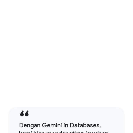
merekomendasikan database Google Cloud
terbaik dan memandu pengguna melalui proses
penyediaan. Agen Kemampuan Observasi
Database secara proaktif memantau performa
fleet database, mengidentifikasi anomali, serta
memberikan rekomendasi cerdas dan alur kerja
perbaikan bertahap untuk pemecahan masalah
dan pengoptimalan.
Pelajari lebih lanjut bantuan yang didukung AI di
database
Dengan Gemini in Databases,