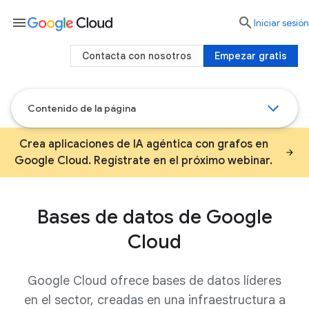
menu

Iniciar sesión
Contacta con nosotros
Empezar gratis
Contenido de la página
Crea aplicaciones de IA agéntica con grafos en
Google Cloud. Regístrate en el próximo webinar.
Bases de datos de Google
Cloud
Google Cloud ofrece bases de datos líderes
en el sector, creadas en una infraestructura a