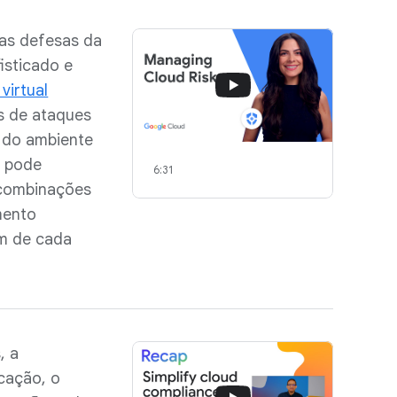
nas defesas da
isticado e
virtual
s de ataques
 do ambiente
e pode
6:31
 combinações
mento
em de cada
, a
icação, o