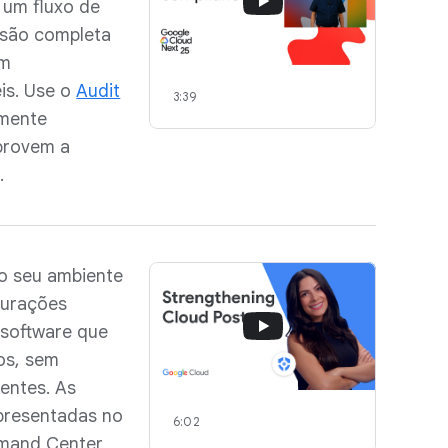
 um fluxo de
isão completa
om
is. Use o
Audit
3:39
amente
mprovem a
s.
do seu ambiente
gurações
 software que
os, sem
gentes. As
apresentadas no
6:02
mmand Center