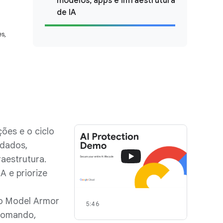
modelos, apps e infraestrutura
de IA
s,
ções e o ciclo
 dados,
raestrutura.
A e priorize
o Model Armor
5:46
 comando,