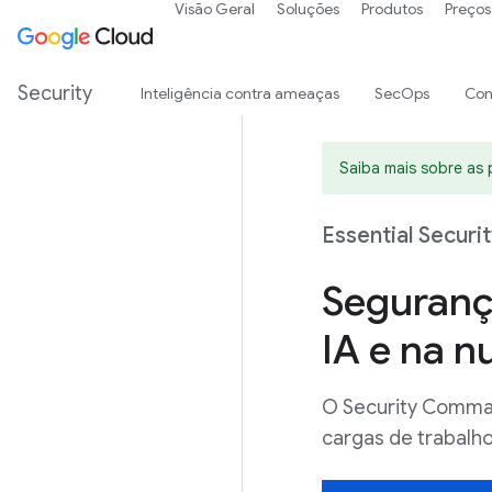
Visão Geral
Soluções
Produtos
Preços
Security
Inteligência contra ameaças
SecOps
Con
Saiba mais sobre as 
Essential Securi
Seguranç
IA e na 
O Security Comma
cargas de trabalh