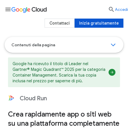
menu

Accedi
Contattaci
Inizia gratuitamente
Contenuti della pagina
Google ha ricevuto il titolo di Leader nel
Gartner® Magic Quadrant™ 2025 per la categoria
Container Management. Scarica la tua copia
inclusa nel prezzo per saperne di più.
Cloud Run
Crea rapidamente app o siti web
su una piattaforma completamente