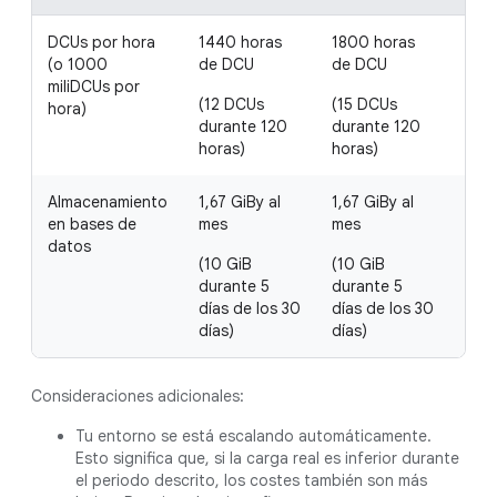
DCUs por hora
1440 horas
1800 horas
0,0
(o 1000
de DCU
de DCU
miliDCUs por
(12 DCUs
(15 DCUs
hora)
durante 120
durante 120
horas)
horas)
Almacenamiento
1,67 GiBy al
1,67 GiBy al
0,1
en bases de
mes
mes
datos
(10 GiB
(10 GiB
durante 5
durante 5
días de los 30
días de los 30
días)
días)
Consideraciones adicionales:
Tu entorno se está escalando automáticamente.
Esto significa que, si la carga real es inferior durante
el periodo descrito, los costes también son más