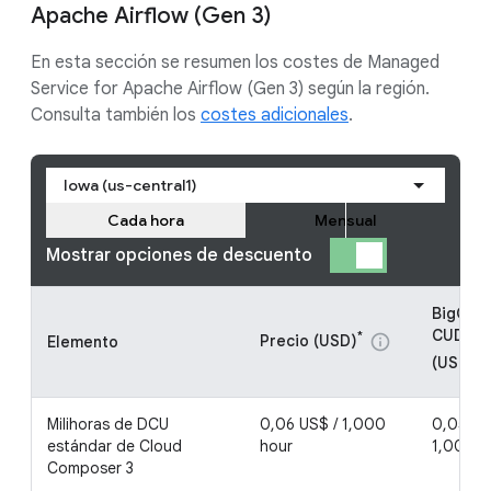
Apache Airflow (Gen 3)
En esta sección se resumen los costes de Managed
Service for Apache Airflow (Gen 3) según la región.
Consulta también los
costes adicionales
.
Iowa (us-central1)
Cada hora
Mensual
Mostrar opciones de descuento
BigQue
CUD - 1
*
Precio (USD)
info
Elemento
(USD)
i
Milihoras de DCU
0,06 US$ / 1,000
0,054 U
estándar de Cloud
hour
1,000 h
Composer 3