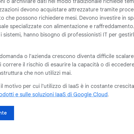
oni o archiviare dati nel modo tradizionale richiede te
izzazioni devono acquistare attrezzature tramite proces
 che possono richiedere mesi. Devono investire in sp
e sale specializzate con alimentazione e raffreddamento
i sistemi, hanno bisogno di professionisti IT per gestirl
 domanda o l'azienda crescono diventa difficile scalare
i correre il rischio di esaurire la capacità o di ecceder
struttura che non utilizzi mai.
l motivo per cui l'utilizzo di IaaS è in costante crescita
odotti e sulle soluzioni IaaS di Google Cloud
.
nte