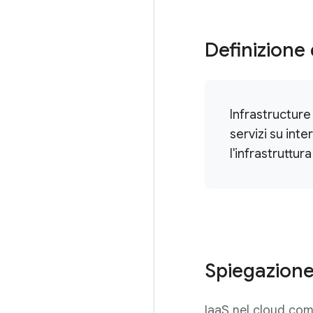
Definizione 
Infrastructure
servizi su int
l'infrastruttu
Spiegazione
IaaS nel cloud comp