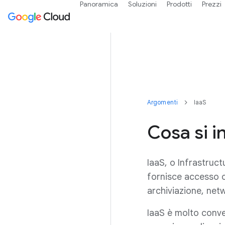
Panoramica
Soluzioni
Prodotti
Prezzi
Argomenti
IaaS
Cosa si i
IaaS, o Infrastruc
fornisce accesso o
archiviazione, netw
IaaS è molto conve