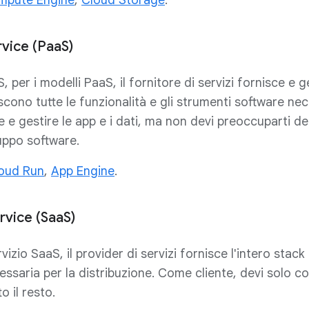
mpute Engine
,
Cloud Storage
.
rvice (PaaS)
 per i modelli PaaS, il fornitore di servizi fornisce e ge
cono tutte le funzionalità e gli strumenti software nece
ce e gestire le app e i dati, ma non devi preoccuparti d
luppo software.
oud Run
,
App Engine
.
rvice (SaaS)
vizio SaaS, il provider di servizi fornisce l'intero stack 
cessaria per la distribuzione. Come cliente, devi solo con
o il resto.