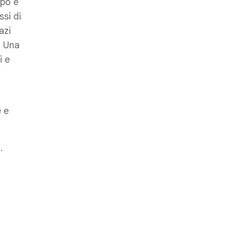
mpo e
si di
azi
. Una
i e
e e
.