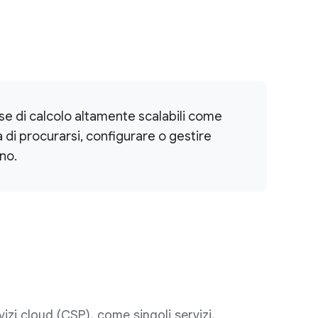
orse di calcolo altamente scalabili come
 di procurarsi, configurare o gestire
no.
izi cloud (CSP), come singoli servizi,