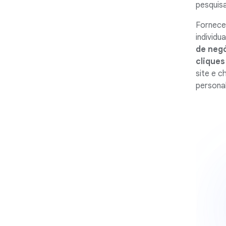
pesquis
Fornece
individu
de negó
cliques
site e c
personal