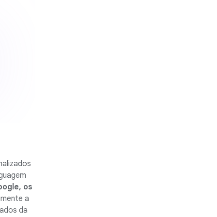
nalizados
nguagem
ogle, os
umente a
tados da