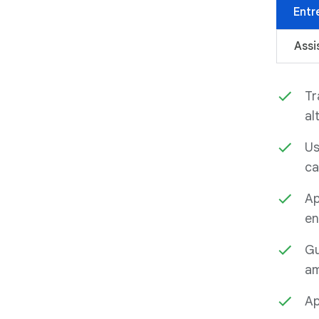
Entr
Assi
Tr
al
Us
ca
Ap
en
Gu
am
Ap