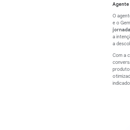
Agente 
O agent
e o Gem
jornada
a intenç
a desco
Com a c
conversa
produtos
otimiza
indicado