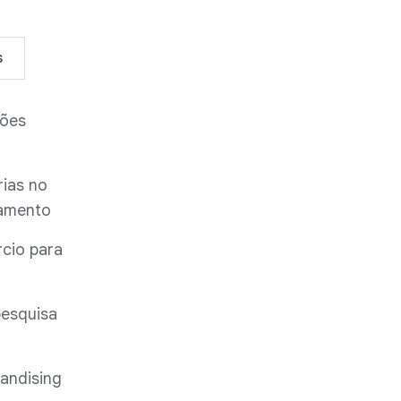
s
ções
rias no
jamento
rcio para
pesquisa
andising