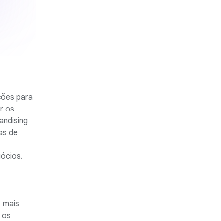
ções para
r os
andising
as de
gócios.
s mais
 os