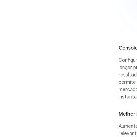
Console
Configu
lançar p
resulta
permite
mercado
instant
Melhori
Aumente
relevan