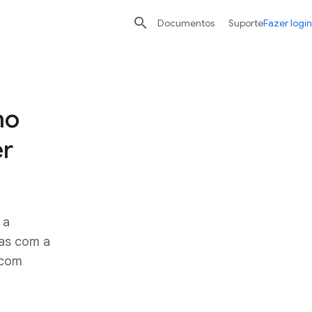

Documentos
Suporte
Fazer login
no
er
 a
vas com a
 com