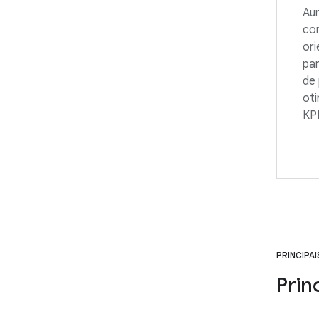
Aum
com
ori
par
de
oti
KPI
PRINCIPA
Prin