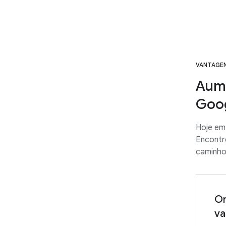
VANTAGE
Aume
Goo
Hoje em 
Encontre
caminho
On
va